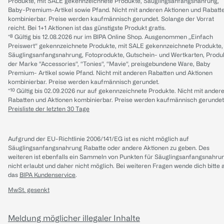
Produkte, mit SALE gekennzeichnete Produkte, Säuglingsanfangsnahrung,
Baby-Premium-Artikel sowie Pfand. Nicht mit anderen Aktionen und Rabatt
kombinierbar. Preise werden kaufmännisch gerundet. Solange der Vorrat
reicht. Bei 1+1 Aktionen ist das günstigste Produkt gratis.
*⁸ Gültig bis 12.08.2026 nur im BIPA Online Shop. Ausgenommen „Einfach
Preiswert“ gekennzeichnete Produkte, mit SALE gekennzeichnete Produkte,
Säuglingsanfangsnahrung, Fotoprodukte, Gutschein- und Wertkarten, Produ
der Marke “Accessories“, “Tonies“, “Mavie“, preisgebundene Ware, Baby
Premium- Artikel sowie Pfand. Nicht mit anderen Rabatten und Aktionen
kombinierbar. Preise werden kaufmännisch gerundet.
*¹⁰ Gültig bis 02.09.2026 nur auf gekennzeichnete Produkte. Nicht mit ander
Rabatten und Aktionen kombinierbar. Preise werden kaufmännisch gerundet
Preisliste der letzten 30 Tage
Aufgrund der EU-Richtlinie 2006/141/EG ist es nicht möglich auf
Säuglingsanfangsnahrung Rabatte oder andere Aktionen zu geben. Des
weiteren ist ebenfalls ein Sammeln von Punkten für Säuglingsanfangsnahru
nicht erlaubt und daher nicht möglich.
Bei weiteren Fragen wende dich bitte 
das
BIPA Kundenservice
.
MwSt. gesenkt
Meldung möglicher illegaler Inhalte