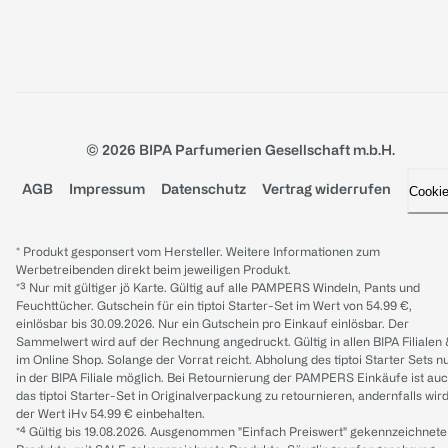
© 2026 BIPA Parfumerien Gesellschaft m.b.H.
AGB
Impressum
Datenschutz
Vertrag widerrufen
Cooki
* Produkt gesponsert vom Hersteller. Weitere Informationen zum
Werbetreibenden direkt beim jeweiligen Produkt.
*³ Nur mit gültiger jö Karte. Gültig auf alle PAMPERS Windeln, Pants und
Feuchttücher. Gutschein für ein tiptoi Starter-Set im Wert von 54.99 €,
einlösbar bis 30.09.2026. Nur ein Gutschein pro Einkauf einlösbar. Der
Sammelwert wird auf der Rechnung angedruckt. Gültig in allen BIPA Filialen
im Online Shop. Solange der Vorrat reicht. Abholung des tiptoi Starter Sets n
in der BIPA Filiale möglich. Bei Retournierung der PAMPERS Einkäufe ist au
das tiptoi Starter-Set in Originalverpackung zu retournieren, andernfalls wir
der Wert iHv 54.99 € einbehalten.
*⁴ Gültig bis 19.08.2026. Ausgenommen "Einfach Preiswert" gekennzeichnete