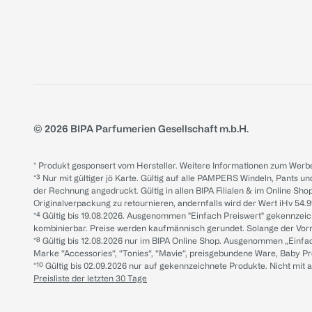
© 2026 BIPA Parfumerien Gesellschaft m.b.H.
* Produkt gesponsert vom Hersteller. Weitere Informationen zum Werbe
*³ Nur mit gültiger jö Karte. Gültig auf alle PAMPERS Windeln, Pants un
der Rechnung angedruckt. Gültig in allen BIPA Filialen & im Online Shop
Originalverpackung zu retournieren, andernfalls wird der Wert iHv 54.9
*⁴ Gültig bis 19.08.2026. Ausgenommen "Einfach Preiswert" gekennze
kombinierbar. Preise werden kaufmännisch gerundet. Solange der Vorrat 
*⁸ Gültig bis 12.08.2026 nur im BIPA Online Shop. Ausgenommen „Einf
Marke “Accessories“, “Tonies“, “Mavie“, preisgebundene Ware, Baby P
*¹⁰ Gültig bis 02.09.2026 nur auf gekennzeichnete Produkte. Nicht mi
Preisliste der letzten 30 Tage