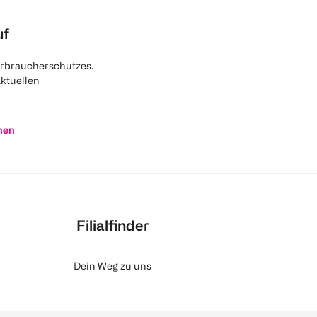
uf
rbraucherschutzes.
aktuellen
nen
Filialfinder
Dein Weg zu uns