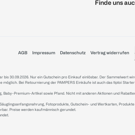
Finde uns auc
AGB
Impressum
Datenschutz
Vertrag widerrufen
sbar bis 30.09.2026. Nur ein Gutschein pro Einkauf einlösbar. Der Sammelwert wir
iale möglich. Bei Retournierung der PAMPERS Einkäufe ist auch das tiptoi Starter
g, Baby-Premium-Artikel sowie Pfand. Nicht mit anderen Aktionen und Rabatte
 Säuglingsanfangsnahrung, Fotoprodukte, Gutschein- und Wertkarten, Produkte
erbar. Preise werden kaufmännisch gerundet.
undet.