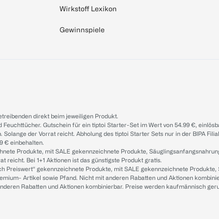
Wirkstoff Lexikon
Gewinnspiele
treibenden direkt beim jeweiligen Produkt.
d Feuchttücher. Gutschein für ein tiptoi Starter-Set im Wert von 54.99 €, einlö
. Solange der Vorrat reicht. Abholung des tiptoi Starter Sets nur in der BIPA Fil
9 € einbehalten.
ichnete Produkte, mit SALE gekennzeichnete Produkte, Säuglingsanfangsnahrun
reicht. Bei 1+1 Aktionen ist das günstigste Produkt gratis.
ach Preiswert“ gekennzeichnete Produkte, mit SALE gekennzeichnete Produkte,
remium- Artikel sowie Pfand. Nicht mit anderen Rabatten und Aktionen kombini
t anderen Rabatten und Aktionen kombinierbar. Preise werden kaufmännisch ger