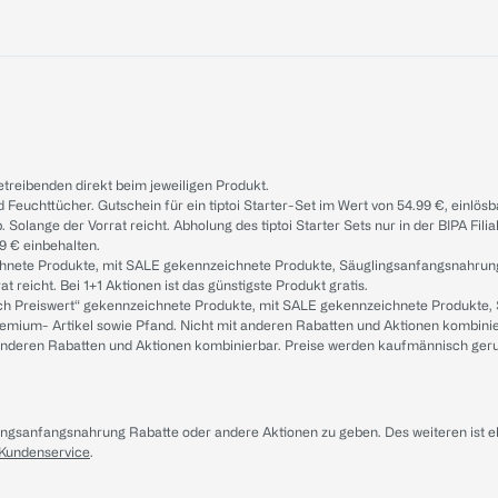
treibenden direkt beim jeweiligen Produkt.
d Feuchttücher. Gutschein für ein tiptoi Starter-Set im Wert von 54.99 €, einlö
. Solange der Vorrat reicht. Abholung des tiptoi Starter Sets nur in der BIPA Fil
9 € einbehalten.
ichnete Produkte, mit SALE gekennzeichnete Produkte, Säuglingsanfangsnahrun
reicht. Bei 1+1 Aktionen ist das günstigste Produkt gratis.
ach Preiswert“ gekennzeichnete Produkte, mit SALE gekennzeichnete Produkte,
remium- Artikel sowie Pfand. Nicht mit anderen Rabatten und Aktionen kombini
t anderen Rabatten und Aktionen kombinierbar. Preise werden kaufmännisch ger
lingsanfangsnahrung Rabatte oder andere Aktionen zu geben. Des weiteren ist 
 Kundenservice
.