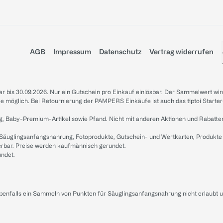
AGB
Impressum
Datenschutz
Vertrag widerrufen
sbar bis 30.09.2026. Nur ein Gutschein pro Einkauf einlösbar. Der Sammelwert wir
iale möglich. Bei Retournierung der PAMPERS Einkäufe ist auch das tiptoi Starter
g, Baby-Premium-Artikel sowie Pfand. Nicht mit anderen Aktionen und Rabatte
 Säuglingsanfangsnahrung, Fotoprodukte, Gutschein- und Wertkarten, Produkte
erbar. Preise werden kaufmännisch gerundet.
undet.
ebenfalls ein Sammeln von Punkten für Säuglingsanfangsnahrung nicht erlaubt 