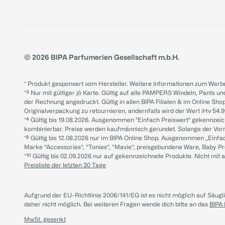
© 2026 BIPA Parfumerien Gesellschaft m.b.H.
* Produkt gesponsert vom Hersteller. Weitere Informationen zum Werbe
*³ Nur mit gültiger jö Karte. Gültig auf alle PAMPERS Windeln, Pants un
der Rechnung angedruckt. Gültig in allen BIPA Filialen & im Online Shop
Originalverpackung zu retournieren, andernfalls wird der Wert iHv 54.9
*⁴ Gültig bis 19.08.2026. Ausgenommen "Einfach Preiswert" gekennze
kombinierbar. Preise werden kaufmännisch gerundet. Solange der Vorrat 
*⁸ Gültig bis 12.08.2026 nur im BIPA Online Shop. Ausgenommen „Einf
Marke “Accessories“, “Tonies“, “Mavie“, preisgebundene Ware, Baby P
*¹⁰ Gültig bis 02.09.2026 nur auf gekennzeichnete Produkte. Nicht mi
Preisliste der letzten 30 Tage
Aufgrund der EU-Richtlinie 2006/141/EG ist es nicht möglich auf Säug
daher nicht möglich.
Bei weiteren Fragen wende dich bitte an das
BIPA
MwSt. gesenkt