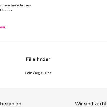
rbraucherschutzes.
aktuellen
nen
Filialfinder
Dein Weg zu uns
 bezahlen
Wir sind zertif