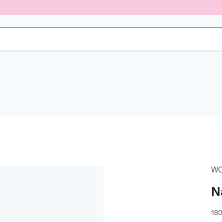
W
N
180