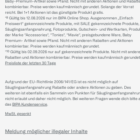
Baby-Premium-Artikel sowie Pfand. Nicht mit anderen Aktionen und Rabatt
kombinierbar. Preise werden kaufmännisch gerundet. Solange der Vorrat
reicht. Bei 1+1 Aktionen ist das günstigste Produkt gratis.
*⁸ Gültig bis 12.08.2026 nur im BIPA Online Shop. Ausgenommen „Einfach
Preiswert“ gekennzeichnete Produkte, mit SALE gekennzeichnete Produkte,
Säuglingsanfangsnahrung, Fotoprodukte, Gutschein- und Wertkarten, Produ
der Marke “Accessories“, “Tonies“, “Mavie“, preisgebundene Ware, Baby
Premium- Artikel sowie Pfand. Nicht mit anderen Rabatten und Aktionen
kombinierbar. Preise werden kaufmännisch gerundet.
*¹⁰ Gültig bis 02.09.2026 nur auf gekennzeichnete Produkte. Nicht mit ander
Rabatten und Aktionen kombinierbar. Preise werden kaufmännisch gerundet
Preisliste der letzten 30 Tage
Aufgrund der EU-Richtlinie 2006/141/EG ist es nicht möglich auf
Säuglingsanfangsnahrung Rabatte oder andere Aktionen zu geben. Des
weiteren ist ebenfalls ein Sammeln von Punkten für Säuglingsanfangsnahru
nicht erlaubt und daher nicht möglich.
Bei weiteren Fragen wende dich bitte 
das
BIPA Kundenservice
.
MwSt. gesenkt
Meldung möglicher illegaler Inhalte