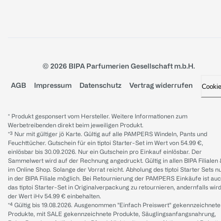
© 2026 BIPA Parfumerien Gesellschaft m.b.H.
AGB
Impressum
Datenschutz
Vertrag widerrufen
Cooki
* Produkt gesponsert vom Hersteller. Weitere Informationen zum
Werbetreibenden direkt beim jeweiligen Produkt.
*³ Nur mit gültiger jö Karte. Gültig auf alle PAMPERS Windeln, Pants und
Feuchttücher. Gutschein für ein tiptoi Starter-Set im Wert von 54.99 €,
einlösbar bis 30.09.2026. Nur ein Gutschein pro Einkauf einlösbar. Der
Sammelwert wird auf der Rechnung angedruckt. Gültig in allen BIPA Filialen
im Online Shop. Solange der Vorrat reicht. Abholung des tiptoi Starter Sets n
in der BIPA Filiale möglich. Bei Retournierung der PAMPERS Einkäufe ist au
das tiptoi Starter-Set in Originalverpackung zu retournieren, andernfalls wir
der Wert iHv 54.99 € einbehalten.
*⁴ Gültig bis 19.08.2026. Ausgenommen "Einfach Preiswert" gekennzeichnete
Produkte, mit SALE gekennzeichnete Produkte, Säuglingsanfangsnahrung,