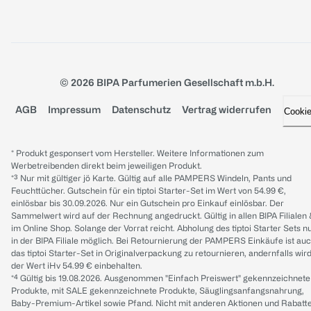
© 2026 BIPA Parfumerien Gesellschaft m.b.H.
AGB
Impressum
Datenschutz
Vertrag widerrufen
Cooki
* Produkt gesponsert vom Hersteller. Weitere Informationen zum
Werbetreibenden direkt beim jeweiligen Produkt.
*³ Nur mit gültiger jö Karte. Gültig auf alle PAMPERS Windeln, Pants und
Feuchttücher. Gutschein für ein tiptoi Starter-Set im Wert von 54.99 €,
einlösbar bis 30.09.2026. Nur ein Gutschein pro Einkauf einlösbar. Der
Sammelwert wird auf der Rechnung angedruckt. Gültig in allen BIPA Filialen
im Online Shop. Solange der Vorrat reicht. Abholung des tiptoi Starter Sets n
in der BIPA Filiale möglich. Bei Retournierung der PAMPERS Einkäufe ist au
das tiptoi Starter-Set in Originalverpackung zu retournieren, andernfalls wir
der Wert iHv 54.99 € einbehalten.
*⁴ Gültig bis 19.08.2026. Ausgenommen "Einfach Preiswert" gekennzeichnete
Produkte, mit SALE gekennzeichnete Produkte, Säuglingsanfangsnahrung,
Baby-Premium-Artikel sowie Pfand. Nicht mit anderen Aktionen und Rabatt