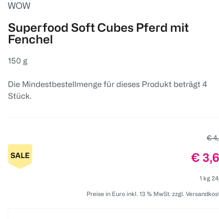
WOW
Superfood Soft Cubes Pferd mit
Fenchel
150 g
Die Mindestbestellmenge für dieses Produkt beträgt 4
Stück.
Alte
€ 4
Preis
€ 3,
1 kg 24
Preise in Euro inkl. 13 % MwSt. zzgl. Versandkos