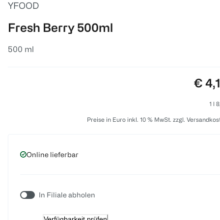
YFOOD
Fresh Berry 500ml
500 ml
Prei
€ 4,
1 l 
Preise in Euro inkl. 10 % MwSt. zzgl. Versandkos
Online lieferbar
In Filiale abholen
Verfügbarkeit prüfen