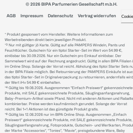
© 2026 BIPA Parfumerien Gesellschaft m.b.H.
AGB
Impressum
Datenschutz
Vertrag widerrufen
Cooki
* Produkt gesponsert vom Hersteller. Weitere Informationen zum
Werbetreibenden direkt beim jeweiligen Produkt.
*³ Nur mit gültiger jö Karte. Gültig auf alle PAMPERS Windeln, Pants und
Feuchttücher. Gutschein für ein tiptoi Starter-Set im Wert von 54.99 €,
einlösbar bis 30.09.2026. Nur ein Gutschein pro Einkauf einlösbar. Der
Sammelwert wird auf der Rechnung angedruckt. Gültig in allen BIPA Filialen
im Online Shop. Solange der Vorrat reicht. Abholung des tiptoi Starter Sets n
in der BIPA Filiale möglich. Bei Retournierung der PAMPERS Einkäufe ist au
das tiptoi Starter-Set in Originalverpackung zu retournieren, andernfalls wir
der Wert iHv 54.99 € einbehalten.
*⁴ Gültig bis 19.08.2026. Ausgenommen "Einfach Preiswert" gekennzeichnete
Produkte, mit SALE gekennzeichnete Produkte, Säuglingsanfangsnahrung,
Baby-Premium-Artikel sowie Pfand. Nicht mit anderen Aktionen und Rabatt
kombinierbar. Preise werden kaufmännisch gerundet. Solange der Vorrat
reicht. Bei 1+1 Aktionen ist das günstigste Produkt gratis.
*⁸ Gültig bis 12.08.2026 nur im BIPA Online Shop. Ausgenommen „Einfach
Preiswert“ gekennzeichnete Produkte, mit SALE gekennzeichnete Produkte,
Säuglingsanfangsnahrung, Fotoprodukte, Gutschein- und Wertkarten, Produ
der Marke “Accessories“, “Tonies“, “Mavie“, preisgebundene Ware, Baby