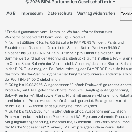
© 2026 BIPA Parfumerien Gesellschaft m.b.H.
AGB
Impressum
Datenschutz
Vertrag widerrufen
Cooki
* Produkt gesponsert vom Hersteller. Weitere Informationen zum
Werbetreibenden direkt beim jeweiligen Produkt.
*³ Nur mit gültiger jö Karte. Gültig auf alle PAMPERS Windeln, Pants und
Feuchttücher. Gutschein für ein tiptoi Starter-Set im Wert von 54.99 €,
einlösbar bis 30.09.2026. Nur ein Gutschein pro Einkauf einlösbar. Der
Sammelwert wird auf der Rechnung angedruckt. Gültig in allen BIPA Filialen
im Online Shop. Solange der Vorrat reicht. Abholung des tiptoi Starter Sets n
in der BIPA Filiale möglich. Bei Retournierung der PAMPERS Einkäufe ist au
das tiptoi Starter-Set in Originalverpackung zu retournieren, andernfalls wir
der Wert iHv 54.99 € einbehalten.
*⁴ Gültig bis 19.08.2026. Ausgenommen "Einfach Preiswert" gekennzeichnete
Produkte, mit SALE gekennzeichnete Produkte, Säuglingsanfangsnahrung,
Baby-Premium-Artikel sowie Pfand. Nicht mit anderen Aktionen und Rabatt
kombinierbar. Preise werden kaufmännisch gerundet. Solange der Vorrat
reicht. Bei 1+1 Aktionen ist das günstigste Produkt gratis.
*⁸ Gültig bis 12.08.2026 nur im BIPA Online Shop. Ausgenommen „Einfach
Preiswert“ gekennzeichnete Produkte, mit SALE gekennzeichnete Produkte,
Säuglingsanfangsnahrung, Fotoprodukte, Gutschein- und Wertkarten, Produ
der Marke “Accessories“, “Tonies“, “Mavie“, preisgebundene Ware, Baby