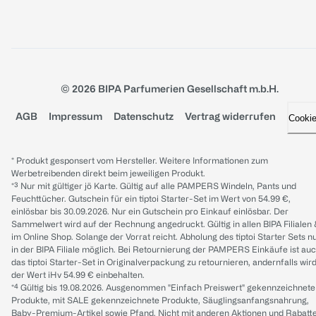
© 2026 BIPA Parfumerien Gesellschaft m.b.H.
AGB
Impressum
Datenschutz
Vertrag widerrufen
Cooki
* Produkt gesponsert vom Hersteller. Weitere Informationen zum
Werbetreibenden direkt beim jeweiligen Produkt.
*³ Nur mit gültiger jö Karte. Gültig auf alle PAMPERS Windeln, Pants und
Feuchttücher. Gutschein für ein tiptoi Starter-Set im Wert von 54.99 €,
einlösbar bis 30.09.2026. Nur ein Gutschein pro Einkauf einlösbar. Der
Sammelwert wird auf der Rechnung angedruckt. Gültig in allen BIPA Filialen
im Online Shop. Solange der Vorrat reicht. Abholung des tiptoi Starter Sets n
in der BIPA Filiale möglich. Bei Retournierung der PAMPERS Einkäufe ist au
das tiptoi Starter-Set in Originalverpackung zu retournieren, andernfalls wir
der Wert iHv 54.99 € einbehalten.
*⁴ Gültig bis 19.08.2026. Ausgenommen "Einfach Preiswert" gekennzeichnete
Produkte, mit SALE gekennzeichnete Produkte, Säuglingsanfangsnahrung,
Baby-Premium-Artikel sowie Pfand. Nicht mit anderen Aktionen und Rabatt