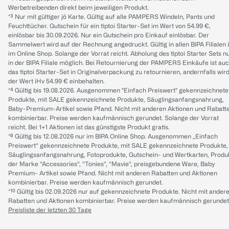
Werbetreibenden direkt beim jeweiligen Produkt.
*³ Nur mit gültiger jö Karte. Gültig auf alle PAMPERS Windeln, Pants und
Feuchttücher. Gutschein für ein tiptoi Starter-Set im Wert von 54.99 €,
einlösbar bis 30.09.2026. Nur ein Gutschein pro Einkauf einlösbar. Der
Sammelwert wird auf der Rechnung angedruckt. Gültig in allen BIPA Filialen
im Online Shop. Solange der Vorrat reicht. Abholung des tiptoi Starter Sets n
in der BIPA Filiale möglich. Bei Retournierung der PAMPERS Einkäufe ist au
das tiptoi Starter-Set in Originalverpackung zu retournieren, andernfalls wir
der Wert iHv 54.99 € einbehalten.
*⁴ Gültig bis 19.08.2026. Ausgenommen "Einfach Preiswert" gekennzeichnete
Produkte, mit SALE gekennzeichnete Produkte, Säuglingsanfangsnahrung,
Baby-Premium-Artikel sowie Pfand. Nicht mit anderen Aktionen und Rabatt
kombinierbar. Preise werden kaufmännisch gerundet. Solange der Vorrat
reicht. Bei 1+1 Aktionen ist das günstigste Produkt gratis.
*⁸ Gültig bis 12.08.2026 nur im BIPA Online Shop. Ausgenommen „Einfach
Preiswert“ gekennzeichnete Produkte, mit SALE gekennzeichnete Produkte,
Säuglingsanfangsnahrung, Fotoprodukte, Gutschein- und Wertkarten, Produ
der Marke “Accessories“, “Tonies“, “Mavie“, preisgebundene Ware, Baby
Premium- Artikel sowie Pfand. Nicht mit anderen Rabatten und Aktionen
kombinierbar. Preise werden kaufmännisch gerundet.
*¹⁰ Gültig bis 02.09.2026 nur auf gekennzeichnete Produkte. Nicht mit ander
Rabatten und Aktionen kombinierbar. Preise werden kaufmännisch gerundet
Preisliste der letzten 30 Tage