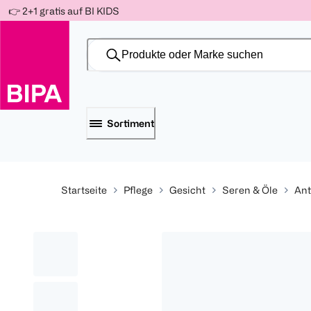
Weiter
👉 2+1 gratis auf BI KIDS
Für
Für
Für
zum
300 Ös
500 Ös
150 Ös
Inhalt
-20%
-10%
-15%
Sortiment
Startseite
Pflege
Gesicht
Seren & Öle
Ant