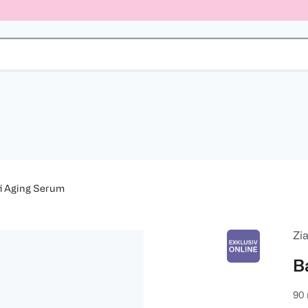
i Aging Serum
Zia
B
90 