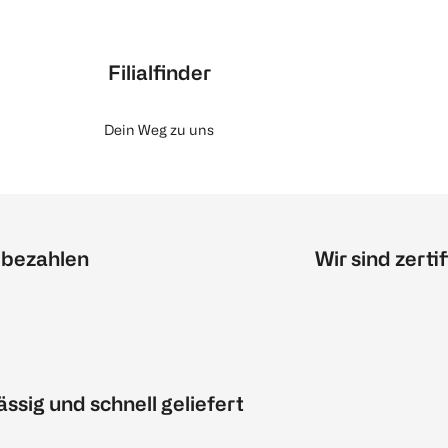
Filialfinder
Dein Weg zu uns
 bezahlen
Wir sind zertif
ässig und schnell geliefert