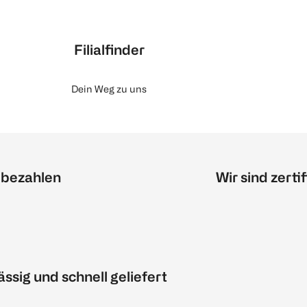
Filialfinder
Dein Weg zu uns
 bezahlen
Wir sind zertif
ässig und schnell geliefert