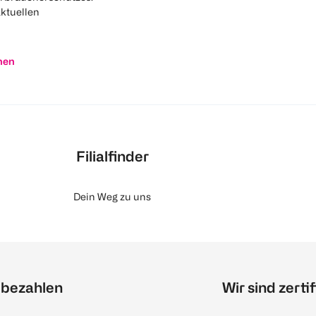
aktuellen
nen
Filialfinder
Dein Weg zu uns
 bezahlen
Wir sind zertif