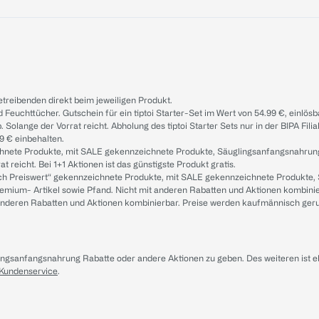
treibenden direkt beim jeweiligen Produkt.
d Feuchttücher. Gutschein für ein tiptoi Starter-Set im Wert von 54.99 €, einlö
. Solange der Vorrat reicht. Abholung des tiptoi Starter Sets nur in der BIPA Fil
9 € einbehalten.
ichnete Produkte, mit SALE gekennzeichnete Produkte, Säuglingsanfangsnahrun
reicht. Bei 1+1 Aktionen ist das günstigste Produkt gratis.
ach Preiswert“ gekennzeichnete Produkte, mit SALE gekennzeichnete Produkte,
remium- Artikel sowie Pfand. Nicht mit anderen Rabatten und Aktionen kombini
t anderen Rabatten und Aktionen kombinierbar. Preise werden kaufmännisch ger
lingsanfangsnahrung Rabatte oder andere Aktionen zu geben. Des weiteren ist 
 Kundenservice
.