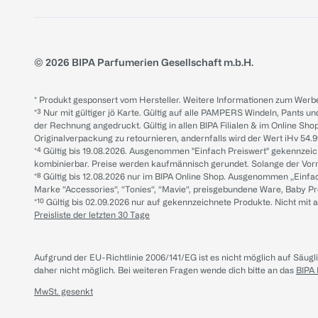
© 2026 BIPA Parfumerien Gesellschaft m.b.H.
* Produkt gesponsert vom Hersteller. Weitere Informationen zum Werbe
*³ Nur mit gültiger jö Karte. Gültig auf alle PAMPERS Windeln, Pants un
der Rechnung angedruckt. Gültig in allen BIPA Filialen & im Online Shop
Originalverpackung zu retournieren, andernfalls wird der Wert iHv 54.9
*⁴ Gültig bis 19.08.2026. Ausgenommen "Einfach Preiswert" gekennze
kombinierbar. Preise werden kaufmännisch gerundet. Solange der Vorrat 
*⁸ Gültig bis 12.08.2026 nur im BIPA Online Shop. Ausgenommen „Einf
Marke “Accessories“, “Tonies“, “Mavie“, preisgebundene Ware, Baby P
*¹⁰ Gültig bis 02.09.2026 nur auf gekennzeichnete Produkte. Nicht mi
Preisliste der letzten 30 Tage
Aufgrund der EU-Richtlinie 2006/141/EG ist es nicht möglich auf Säug
daher nicht möglich.
Bei weiteren Fragen wende dich bitte an das
BIPA
MwSt. gesenkt