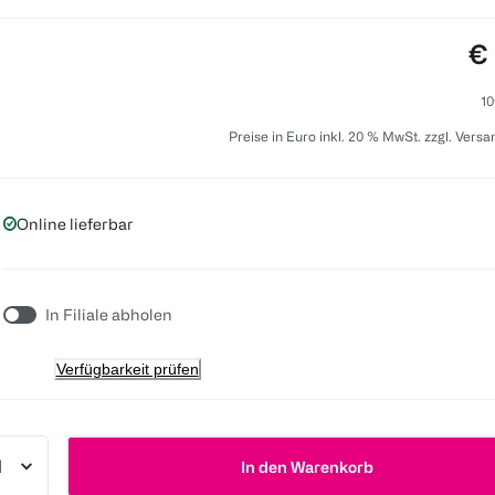
Pr
€ 
10
Preise in Euro inkl. 20 % MwSt. zzgl. Vers
Online lieferbar
In Filiale abholen
Verfügbarkeit prüfen
In den Warenkorb