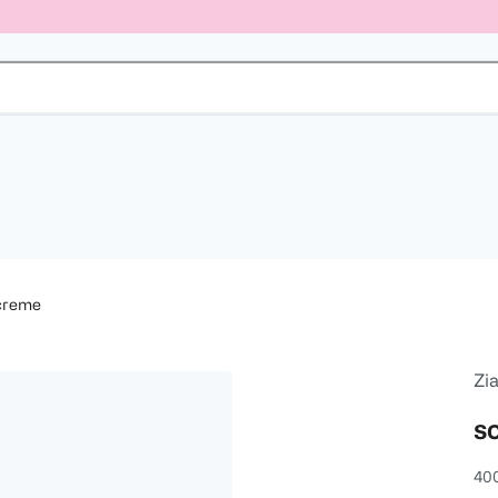
creme
Zia
s
40