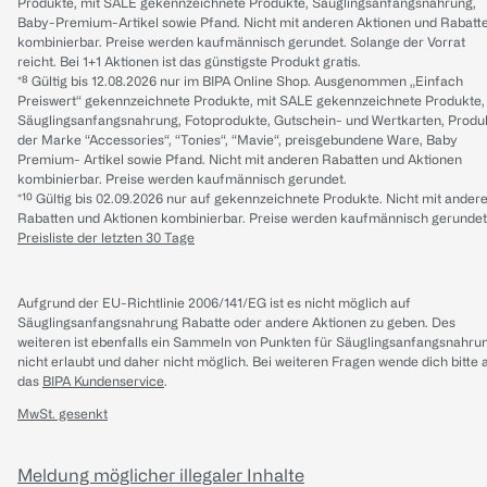
Produkte, mit SALE gekennzeichnete Produkte, Säuglingsanfangsnahrung,
Baby-Premium-Artikel sowie Pfand. Nicht mit anderen Aktionen und Rabatt
kombinierbar. Preise werden kaufmännisch gerundet. Solange der Vorrat
reicht. Bei 1+1 Aktionen ist das günstigste Produkt gratis.
*⁸ Gültig bis 12.08.2026 nur im BIPA Online Shop. Ausgenommen „Einfach
Preiswert“ gekennzeichnete Produkte, mit SALE gekennzeichnete Produkte,
Säuglingsanfangsnahrung, Fotoprodukte, Gutschein- und Wertkarten, Produ
der Marke “Accessories“, “Tonies“, “Mavie“, preisgebundene Ware, Baby
Premium- Artikel sowie Pfand. Nicht mit anderen Rabatten und Aktionen
kombinierbar. Preise werden kaufmännisch gerundet.
*¹⁰ Gültig bis 02.09.2026 nur auf gekennzeichnete Produkte. Nicht mit ander
Rabatten und Aktionen kombinierbar. Preise werden kaufmännisch gerundet
Preisliste der letzten 30 Tage
Aufgrund der EU-Richtlinie 2006/141/EG ist es nicht möglich auf
Säuglingsanfangsnahrung Rabatte oder andere Aktionen zu geben. Des
weiteren ist ebenfalls ein Sammeln von Punkten für Säuglingsanfangsnahru
nicht erlaubt und daher nicht möglich.
Bei weiteren Fragen wende dich bitte 
das
BIPA Kundenservice
.
MwSt. gesenkt
Meldung möglicher illegaler Inhalte