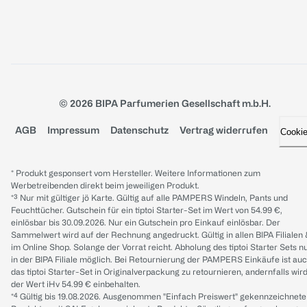
© 2026 BIPA Parfumerien Gesellschaft m.b.H.
AGB
Impressum
Datenschutz
Vertrag widerrufen
Cooki
* Produkt gesponsert vom Hersteller. Weitere Informationen zum
Werbetreibenden direkt beim jeweiligen Produkt.
*³ Nur mit gültiger jö Karte. Gültig auf alle PAMPERS Windeln, Pants und
Feuchttücher. Gutschein für ein tiptoi Starter-Set im Wert von 54.99 €,
einlösbar bis 30.09.2026. Nur ein Gutschein pro Einkauf einlösbar. Der
Sammelwert wird auf der Rechnung angedruckt. Gültig in allen BIPA Filialen
im Online Shop. Solange der Vorrat reicht. Abholung des tiptoi Starter Sets n
in der BIPA Filiale möglich. Bei Retournierung der PAMPERS Einkäufe ist au
das tiptoi Starter-Set in Originalverpackung zu retournieren, andernfalls wir
der Wert iHv 54.99 € einbehalten.
*⁴ Gültig bis 19.08.2026. Ausgenommen "Einfach Preiswert" gekennzeichnete