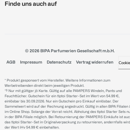
Finde uns auch auf
© 2026 BIPA Parfumerien Gesellschaft m.b.H.
AGB
Impressum
Datenschutz
Vertrag widerrufen
Cooki
* Produkt gesponsert vom Hersteller. Weitere Informationen zum
Werbetreibenden direkt beim jeweiligen Produkt.
*³ Nur mit gültiger jö Karte. Gültig auf alle PAMPERS Windeln, Pants und
Feuchttücher. Gutschein für ein tiptoi Starter-Set im Wert von 54.99 €,
einlösbar bis 30.09.2026. Nur ein Gutschein pro Einkauf einlösbar. Der
Sammelwert wird auf der Rechnung angedruckt. Gültig in allen BIPA Filialen
im Online Shop. Solange der Vorrat reicht. Abholung des tiptoi Starter Sets n
in der BIPA Filiale möglich. Bei Retournierung der PAMPERS Einkäufe ist au
das tiptoi Starter-Set in Originalverpackung zu retournieren, andernfalls wir
der Wert iHv 54.99 € einbehalten.