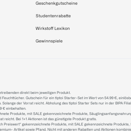
Geschenkgutscheine
Studentenrabatte
Wirkstoff Lexikon
Gewinnspiele
treibenden direkt beim jeweiligen Produkt.
d Feuchttücher. Gutschein für ein tiptoi Starter-Set im Wert von 54.99 €, einlö
. Solange der Vorrat reicht. Abholung des tiptoi Starter Sets nur in der BIPA Fil
9 € einbehalten.
ichnete Produkte, mit SALE gekennzeichnete Produkte, Säuglingsanfangsnahrun
reicht. Bei 1+1 Aktionen ist das günstigste Produkt gratis.
ach Preiswert“ gekennzeichnete Produkte, mit SALE gekennzeichnete Produkte,
remium- Artikel sowie Pfand. Nicht mit anderen Rabatten und Aktionen kombini