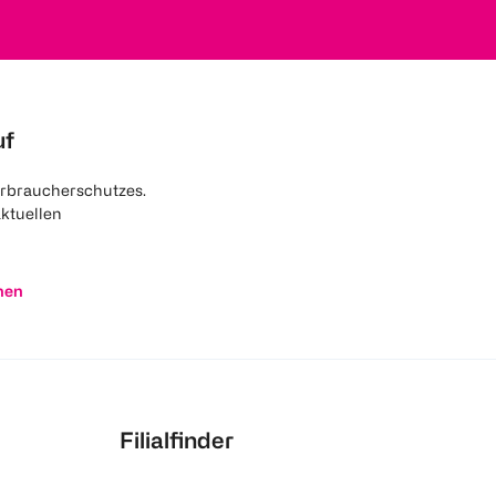
uf
rbraucherschutzes.
aktuellen
nen
Filialfinder