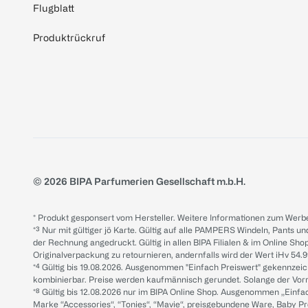
Flugblatt
Produktrückruf
© 2026 BIPA Parfumerien Gesellschaft m.b.H.
* Produkt gesponsert vom Hersteller. Weitere Informationen zum Werbe
*³ Nur mit gültiger jö Karte. Gültig auf alle PAMPERS Windeln, Pants un
der Rechnung angedruckt. Gültig in allen BIPA Filialen & im Online Shop
Originalverpackung zu retournieren, andernfalls wird der Wert iHv 54.9
*⁴ Gültig bis 19.08.2026. Ausgenommen "Einfach Preiswert" gekennze
kombinierbar. Preise werden kaufmännisch gerundet. Solange der Vorrat 
*⁸ Gültig bis 12.08.2026 nur im BIPA Online Shop. Ausgenommen „Einf
Marke “Accessories“, “Tonies“, “Mavie“, preisgebundene Ware, Baby P