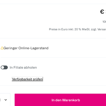
Pr
€ 
10
Preise in Euro inkl. 20 % MwSt. zzgl. Vers
Geringer Online-Lagerstand
In Filiale abholen
Verfügbarkeit prüfen
In den Warenkorb