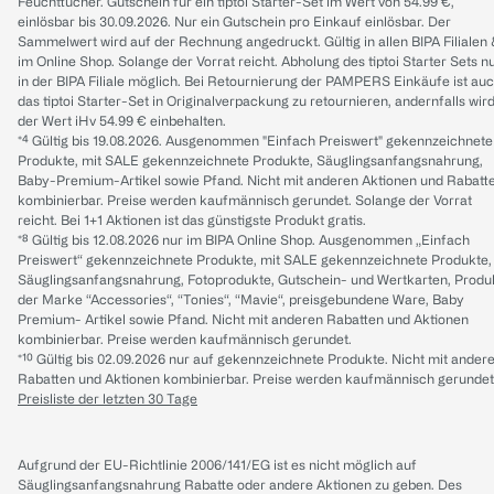
Feuchttücher. Gutschein für ein tiptoi Starter-Set im Wert von 54.99 €,
einlösbar bis 30.09.2026. Nur ein Gutschein pro Einkauf einlösbar. Der
Sammelwert wird auf der Rechnung angedruckt. Gültig in allen BIPA Filialen
im Online Shop. Solange der Vorrat reicht. Abholung des tiptoi Starter Sets n
in der BIPA Filiale möglich. Bei Retournierung der PAMPERS Einkäufe ist au
das tiptoi Starter-Set in Originalverpackung zu retournieren, andernfalls wir
der Wert iHv 54.99 € einbehalten.
*⁴ Gültig bis 19.08.2026. Ausgenommen "Einfach Preiswert" gekennzeichnete
Produkte, mit SALE gekennzeichnete Produkte, Säuglingsanfangsnahrung,
Baby-Premium-Artikel sowie Pfand. Nicht mit anderen Aktionen und Rabatt
kombinierbar. Preise werden kaufmännisch gerundet. Solange der Vorrat
reicht. Bei 1+1 Aktionen ist das günstigste Produkt gratis.
*⁸ Gültig bis 12.08.2026 nur im BIPA Online Shop. Ausgenommen „Einfach
Preiswert“ gekennzeichnete Produkte, mit SALE gekennzeichnete Produkte,
Säuglingsanfangsnahrung, Fotoprodukte, Gutschein- und Wertkarten, Produ
der Marke “Accessories“, “Tonies“, “Mavie“, preisgebundene Ware, Baby
Premium- Artikel sowie Pfand. Nicht mit anderen Rabatten und Aktionen
kombinierbar. Preise werden kaufmännisch gerundet.
*¹⁰ Gültig bis 02.09.2026 nur auf gekennzeichnete Produkte. Nicht mit ander
Rabatten und Aktionen kombinierbar. Preise werden kaufmännisch gerundet
Preisliste der letzten 30 Tage
Aufgrund der EU-Richtlinie 2006/141/EG ist es nicht möglich auf
Säuglingsanfangsnahrung Rabatte oder andere Aktionen zu geben. Des