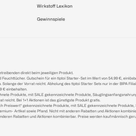
Wirkstoff Lexikon
Gewinnspiele
treibenden direkt beim jeweiligen Produkt.
d Feuchttücher. Gutschein für ein tiptoi Starter-Set im Wert von 54.99 €, einlö
. Solange der Vorrat reicht. Abholung des tiptoi Starter Sets nur in der BIPA Fil
9 € einbehalten.
ichnete Produkte, mit SALE gekennzeichnete Produkte, Säuglingsanfangsnahrun
reicht. Bei 1+1 Aktionen ist das günstigste Produkt gratis.
ach Preiswert“ gekennzeichnete Produkte, mit SALE gekennzeichnete Produkte,
remium- Artikel sowie Pfand. Nicht mit anderen Rabatten und Aktionen kombini
t anderen Rabatten und Aktionen kombinierbar. Preise werden kaufmännisch ger