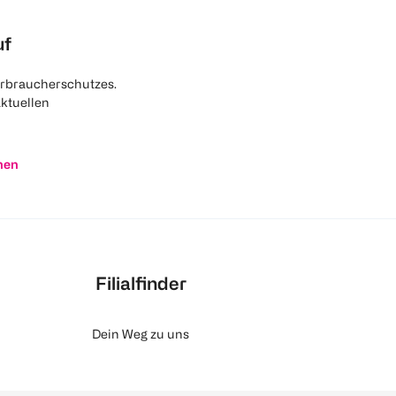
uf
rbraucherschutzes.
aktuellen
nen
Filialfinder
Dein Weg zu uns