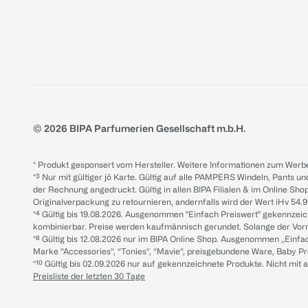
© 2026 BIPA Parfumerien Gesellschaft m.b.H.
* Produkt gesponsert vom Hersteller. Weitere Informationen zum Werbe
*³ Nur mit gültiger jö Karte. Gültig auf alle PAMPERS Windeln, Pants un
der Rechnung angedruckt. Gültig in allen BIPA Filialen & im Online Shop
Originalverpackung zu retournieren, andernfalls wird der Wert iHv 54.9
*⁴ Gültig bis 19.08.2026. Ausgenommen "Einfach Preiswert" gekennze
kombinierbar. Preise werden kaufmännisch gerundet. Solange der Vorrat 
*⁸ Gültig bis 12.08.2026 nur im BIPA Online Shop. Ausgenommen „Einf
Marke “Accessories“, “Tonies“, “Mavie“, preisgebundene Ware, Baby P
*¹⁰ Gültig bis 02.09.2026 nur auf gekennzeichnete Produkte. Nicht mi
Preisliste der letzten 30 Tage