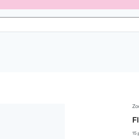
Zo
F
15 