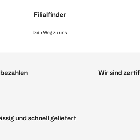
Filialfinder
Dein Weg zu uns
 bezahlen
Wir sind zertif
ässig und schnell geliefert