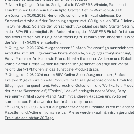
*³ Nur mit gültiger jö Karte. Gültig auf alle PAMPERS Windeln, Pants und
Feuchttücher. Gutschein für ein tiptoi Starter-Set im Wert von 54.99 €,
einlösbar bis 30.09.2026. Nur ein Gutschein pro Einkauf einlösbar. Der
Sammelwert wird auf der Rechnung angedruckt. Gültig in allen BIPA Filialen
im Online Shop. Solange der Vorrat reicht. Abholung des tiptoi Starter Sets n
in der BIPA Filiale möglich. Bei Retournierung der PAMPERS Einkäufe ist au
das tiptoi Starter-Set in Originalverpackung zu retournieren, andernfalls wir
der Wert iHv 54.99 € einbehalten.
*⁴ Gültig bis 19.08.2026. Ausgenommen "Einfach Preiswert" gekennzeichnete
Produkte, mit SALE gekennzeichnete Produkte, Säuglingsanfangsnahrung,
Baby-Premium-Artikel sowie Pfand. Nicht mit anderen Aktionen und Rabatt
kombinierbar. Preise werden kaufmännisch gerundet. Solange der Vorrat
reicht. Bei 1+1 Aktionen ist das günstigste Produkt gratis.
*⁸ Gültig bis 12.08.2026 nur im BIPA Online Shop. Ausgenommen „Einfach
Preiswert“ gekennzeichnete Produkte, mit SALE gekennzeichnete Produkte,
Säuglingsanfangsnahrung, Fotoprodukte, Gutschein- und Wertkarten, Produ
der Marke “Accessories“, “Tonies“, “Mavie“, preisgebundene Ware, Baby
Premium- Artikel sowie Pfand. Nicht mit anderen Rabatten und Aktionen
kombinierbar. Preise werden kaufmännisch gerundet.
*¹⁰ Gültig bis 02.09.2026 nur auf gekennzeichnete Produkte. Nicht mit ander
Rabatten und Aktionen kombinierbar. Preise werden kaufmännisch gerundet
Preisliste der letzten 30 Tage