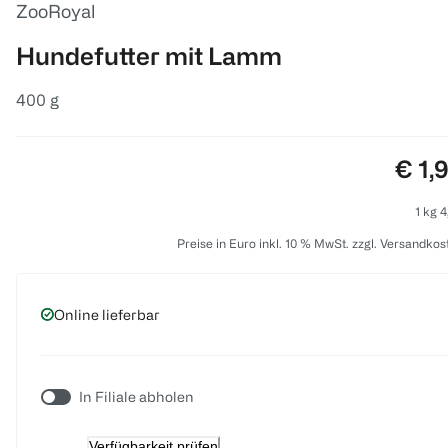
ZooRoyal
Hundefutter mit Lamm
400 g
Prei
€ 1,
1 kg 4
Preise in Euro inkl. 10 % MwSt. zzgl. Versandkos
Online lieferbar
In Filiale abholen
Verfügbarkeit prüfen