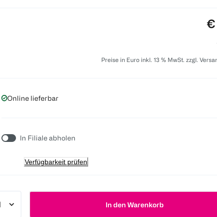
Pr
€
Preise in Euro inkl. 13 % MwSt. zzgl. Vers
Online lieferbar
In Filiale abholen
Verfügbarkeit prüfen
In den Warenkorb