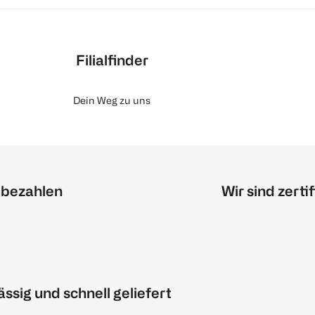
Filialfinder
Dein Weg zu uns
 bezahlen
Wir sind zertif
ässig und schnell geliefert