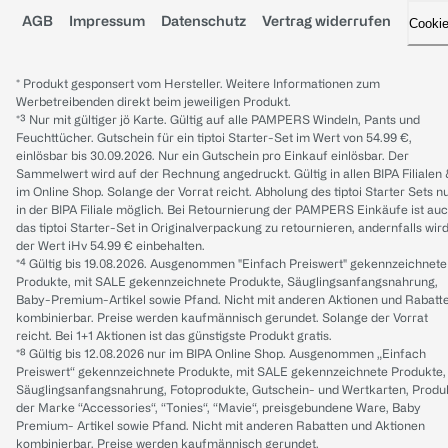
AGB
Impressum
Datenschutz
Vertrag widerrufen
Cooki
* Produkt gesponsert vom Hersteller. Weitere Informationen zum
Werbetreibenden direkt beim jeweiligen Produkt.
*³ Nur mit gültiger jö Karte. Gültig auf alle PAMPERS Windeln, Pants und
Feuchttücher. Gutschein für ein tiptoi Starter-Set im Wert von 54.99 €,
einlösbar bis 30.09.2026. Nur ein Gutschein pro Einkauf einlösbar. Der
Sammelwert wird auf der Rechnung angedruckt. Gültig in allen BIPA Filialen
im Online Shop. Solange der Vorrat reicht. Abholung des tiptoi Starter Sets n
in der BIPA Filiale möglich. Bei Retournierung der PAMPERS Einkäufe ist au
das tiptoi Starter-Set in Originalverpackung zu retournieren, andernfalls wir
der Wert iHv 54.99 € einbehalten.
*⁴ Gültig bis 19.08.2026. Ausgenommen "Einfach Preiswert" gekennzeichnete
Produkte, mit SALE gekennzeichnete Produkte, Säuglingsanfangsnahrung,
Baby-Premium-Artikel sowie Pfand. Nicht mit anderen Aktionen und Rabatt
kombinierbar. Preise werden kaufmännisch gerundet. Solange der Vorrat
reicht. Bei 1+1 Aktionen ist das günstigste Produkt gratis.
*⁸ Gültig bis 12.08.2026 nur im BIPA Online Shop. Ausgenommen „Einfach
Preiswert“ gekennzeichnete Produkte, mit SALE gekennzeichnete Produkte,
Säuglingsanfangsnahrung, Fotoprodukte, Gutschein- und Wertkarten, Produ
der Marke “Accessories“, “Tonies“, “Mavie“, preisgebundene Ware, Baby
Premium- Artikel sowie Pfand. Nicht mit anderen Rabatten und Aktionen
kombinierbar. Preise werden kaufmännisch gerundet.