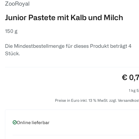
ZooRoyal
Junior Pastete mit Kalb und Milch
150 g
Die Mindestbestellmenge für dieses Produkt beträgt 4
Stück.
Preis
€ 0,
1 kg 5
Preise in Euro inkl. 13 % MwSt. zzgl. Versandkos
Online lieferbar