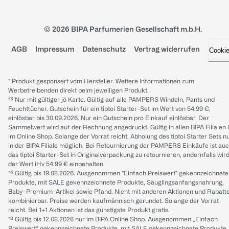
© 2026 BIPA Parfumerien Gesellschaft m.b.H.
AGB
Impressum
Datenschutz
Vertrag widerrufen
Cooki
* Produkt gesponsert vom Hersteller. Weitere Informationen zum
Werbetreibenden direkt beim jeweiligen Produkt.
*³ Nur mit gültiger jö Karte. Gültig auf alle PAMPERS Windeln, Pants und
Feuchttücher. Gutschein für ein tiptoi Starter-Set im Wert von 54.99 €,
einlösbar bis 30.09.2026. Nur ein Gutschein pro Einkauf einlösbar. Der
Sammelwert wird auf der Rechnung angedruckt. Gültig in allen BIPA Filialen
im Online Shop. Solange der Vorrat reicht. Abholung des tiptoi Starter Sets n
in der BIPA Filiale möglich. Bei Retournierung der PAMPERS Einkäufe ist au
das tiptoi Starter-Set in Originalverpackung zu retournieren, andernfalls wir
der Wert iHv 54.99 € einbehalten.
*⁴ Gültig bis 19.08.2026. Ausgenommen "Einfach Preiswert" gekennzeichnete
Produkte, mit SALE gekennzeichnete Produkte, Säuglingsanfangsnahrung,
Baby-Premium-Artikel sowie Pfand. Nicht mit anderen Aktionen und Rabatt
kombinierbar. Preise werden kaufmännisch gerundet. Solange der Vorrat
reicht. Bei 1+1 Aktionen ist das günstigste Produkt gratis.
*⁸ Gültig bis 12.08.2026 nur im BIPA Online Shop. Ausgenommen „Einfach
Preiswert“ gekennzeichnete Produkte, mit SALE gekennzeichnete Produkte,