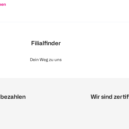
nen
Filialfinder
Dein Weg zu uns
 bezahlen
Wir sind zertif