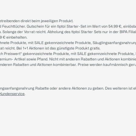
treibenden direkt beim jeweiligen Produkt.
d Feuchttücher. Gutschein für ein tiptoi Starter-Set im Wert von 54.99 €, einlö
. Solange der Vorrat reicht. Abholung des tiptoi Starter Sets nur in der BIPA Fil
9 € einbehalten.
ichnete Produkte, mit SALE gekennzeichnete Produkte, Säuglingsanfangsnahrun
reicht. Bei 1+1 Aktionen ist das günstigste Produkt gratis.
ach Preiswert“ gekennzeichnete Produkte, mit SALE gekennzeichnete Produkte,
remium- Artikel sowie Pfand. Nicht mit anderen Rabatten und Aktionen kombini
t anderen Rabatten und Aktionen kombinierbar. Preise werden kaufmännisch ger
lingsanfangsnahrung Rabatte oder andere Aktionen zu geben. Des weiteren ist 
 Kundenservice
.