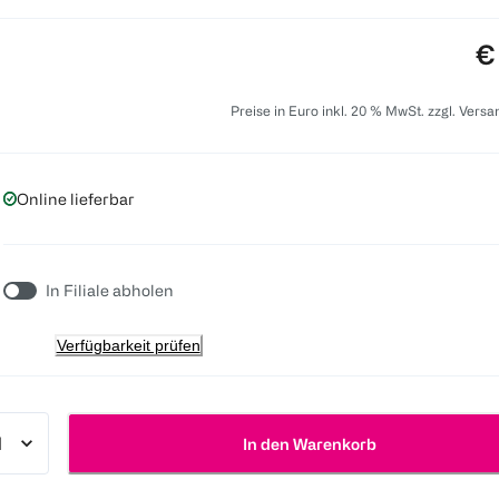
Pr
€
Preise in Euro inkl. 20 % MwSt. zzgl. Vers
Online lieferbar
In Filiale abholen
Verfügbarkeit prüfen
In den Warenkorb