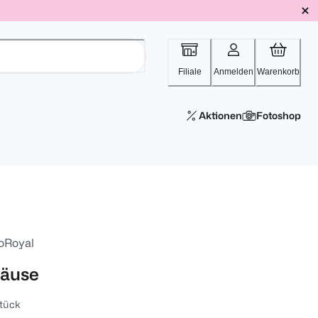
Filiale
Anmelden
Warenkorb
Aktionen
Fotoshop
oRoyal
äuse
tück