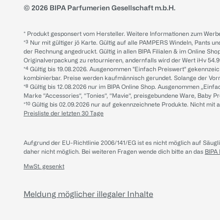
© 2026 BIPA Parfumerien Gesellschaft m.b.H.
* Produkt gesponsert vom Hersteller. Weitere Informationen zum Werbe
*³ Nur mit gültiger jö Karte. Gültig auf alle PAMPERS Windeln, Pants un
der Rechnung angedruckt. Gültig in allen BIPA Filialen & im Online Shop
Originalverpackung zu retournieren, andernfalls wird der Wert iHv 54.9
*⁴ Gültig bis 19.08.2026. Ausgenommen "Einfach Preiswert" gekennze
kombinierbar. Preise werden kaufmännisch gerundet. Solange der Vorrat 
*⁸ Gültig bis 12.08.2026 nur im BIPA Online Shop. Ausgenommen „Einf
Marke “Accessories“, “Tonies“, “Mavie“, preisgebundene Ware, Baby P
*¹⁰ Gültig bis 02.09.2026 nur auf gekennzeichnete Produkte. Nicht mi
Preisliste der letzten 30 Tage
Aufgrund der EU-Richtlinie 2006/141/EG ist es nicht möglich auf Säug
daher nicht möglich.
Bei weiteren Fragen wende dich bitte an das
BIPA
MwSt. gesenkt
Meldung möglicher illegaler Inhalte