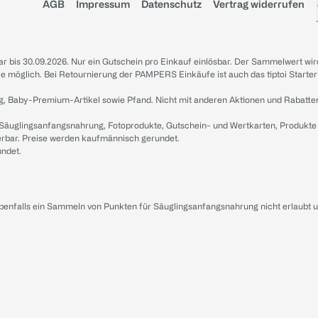
AGB
Impressum
Datenschutz
Vertrag widerrufen
sbar bis 30.09.2026. Nur ein Gutschein pro Einkauf einlösbar. Der Sammelwert wir
iale möglich. Bei Retournierung der PAMPERS Einkäufe ist auch das tiptoi Starter
g, Baby-Premium-Artikel sowie Pfand. Nicht mit anderen Aktionen und Rabatte
 Säuglingsanfangsnahrung, Fotoprodukte, Gutschein- und Wertkarten, Produkte
erbar. Preise werden kaufmännisch gerundet.
undet.
ebenfalls ein Sammeln von Punkten für Säuglingsanfangsnahrung nicht erlaubt 