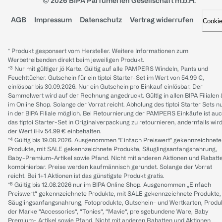
© 2026 BIPA Parfumerien Gesellschaft m.b.H.
AGB
Impressum
Datenschutz
Vertrag widerrufen
Cooki
* Produkt gesponsert vom Hersteller. Weitere Informationen zum
Werbetreibenden direkt beim jeweiligen Produkt.
*³ Nur mit gültiger jö Karte. Gültig auf alle PAMPERS Windeln, Pants und
Feuchttücher. Gutschein für ein tiptoi Starter-Set im Wert von 54.99 €,
einlösbar bis 30.09.2026. Nur ein Gutschein pro Einkauf einlösbar. Der
Sammelwert wird auf der Rechnung angedruckt. Gültig in allen BIPA Filialen
im Online Shop. Solange der Vorrat reicht. Abholung des tiptoi Starter Sets n
in der BIPA Filiale möglich. Bei Retournierung der PAMPERS Einkäufe ist au
das tiptoi Starter-Set in Originalverpackung zu retournieren, andernfalls wir
der Wert iHv 54.99 € einbehalten.
*⁴ Gültig bis 19.08.2026. Ausgenommen "Einfach Preiswert" gekennzeichnete
Produkte, mit SALE gekennzeichnete Produkte, Säuglingsanfangsnahrung,
Baby-Premium-Artikel sowie Pfand. Nicht mit anderen Aktionen und Rabatt
kombinierbar. Preise werden kaufmännisch gerundet. Solange der Vorrat
reicht. Bei 1+1 Aktionen ist das günstigste Produkt gratis.
*⁸ Gültig bis 12.08.2026 nur im BIPA Online Shop. Ausgenommen „Einfach
Preiswert“ gekennzeichnete Produkte, mit SALE gekennzeichnete Produkte,
Säuglingsanfangsnahrung, Fotoprodukte, Gutschein- und Wertkarten, Produ
der Marke “Accessories“, “Tonies“, “Mavie“, preisgebundene Ware, Baby
Premium- Artikel sowie Pfand. Nicht mit anderen Rabatten und Aktionen