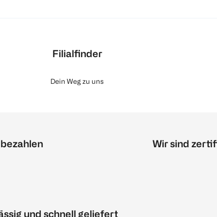
Filialfinder
Dein Weg zu uns
 bezahlen
Wir sind zertif
ässig und schnell geliefert