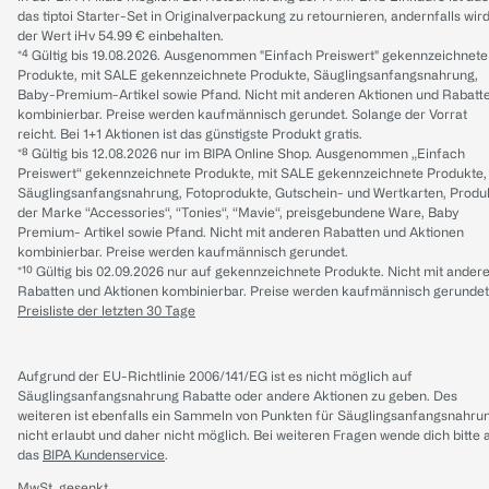
das tiptoi Starter-Set in Originalverpackung zu retournieren, andernfalls wir
der Wert iHv 54.99 € einbehalten.
*⁴ Gültig bis 19.08.2026. Ausgenommen "Einfach Preiswert" gekennzeichnete
Produkte, mit SALE gekennzeichnete Produkte, Säuglingsanfangsnahrung,
Baby-Premium-Artikel sowie Pfand. Nicht mit anderen Aktionen und Rabatt
kombinierbar. Preise werden kaufmännisch gerundet. Solange der Vorrat
reicht. Bei 1+1 Aktionen ist das günstigste Produkt gratis.
*⁸ Gültig bis 12.08.2026 nur im BIPA Online Shop. Ausgenommen „Einfach
Preiswert“ gekennzeichnete Produkte, mit SALE gekennzeichnete Produkte,
Säuglingsanfangsnahrung, Fotoprodukte, Gutschein- und Wertkarten, Produ
der Marke “Accessories“, “Tonies“, “Mavie“, preisgebundene Ware, Baby
Premium- Artikel sowie Pfand. Nicht mit anderen Rabatten und Aktionen
kombinierbar. Preise werden kaufmännisch gerundet.
*¹⁰ Gültig bis 02.09.2026 nur auf gekennzeichnete Produkte. Nicht mit ander
Rabatten und Aktionen kombinierbar. Preise werden kaufmännisch gerundet
Preisliste der letzten 30 Tage
Aufgrund der EU-Richtlinie 2006/141/EG ist es nicht möglich auf
Säuglingsanfangsnahrung Rabatte oder andere Aktionen zu geben. Des
weiteren ist ebenfalls ein Sammeln von Punkten für Säuglingsanfangsnahru
nicht erlaubt und daher nicht möglich.
Bei weiteren Fragen wende dich bitte 
das
BIPA Kundenservice
.
MwSt. gesenkt