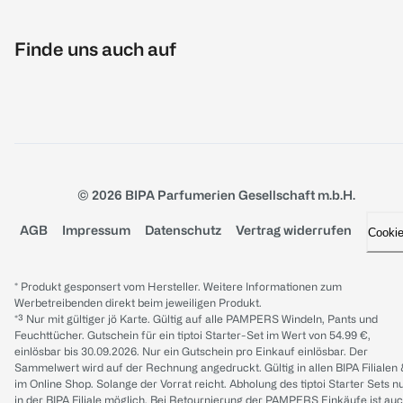
Finde uns auch auf
© 2026 BIPA Parfumerien Gesellschaft m.b.H.
AGB
Impressum
Datenschutz
Vertrag widerrufen
Cooki
* Produkt gesponsert vom Hersteller. Weitere Informationen zum
Werbetreibenden direkt beim jeweiligen Produkt.
*³ Nur mit gültiger jö Karte. Gültig auf alle PAMPERS Windeln, Pants und
Feuchttücher. Gutschein für ein tiptoi Starter-Set im Wert von 54.99 €,
einlösbar bis 30.09.2026. Nur ein Gutschein pro Einkauf einlösbar. Der
Sammelwert wird auf der Rechnung angedruckt. Gültig in allen BIPA Filialen
im Online Shop. Solange der Vorrat reicht. Abholung des tiptoi Starter Sets n
in der BIPA Filiale möglich. Bei Retournierung der PAMPERS Einkäufe ist au