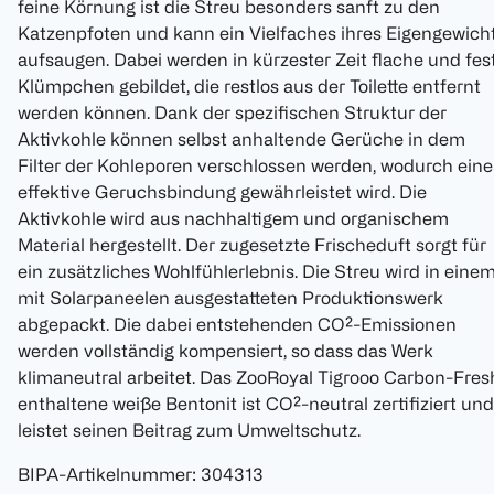
feine Körnung ist die Streu besonders sanft zu den
Katzenpfoten und kann ein Vielfaches ihres Eigengewich
aufsaugen. Dabei werden in kürzester Zeit flache und fes
Klümpchen gebildet, die restlos aus der Toilette entfernt
werden können. Dank der spezifischen Struktur der
Aktivkohle können selbst anhaltende Gerüche in dem
Filter der Kohleporen verschlossen werden, wodurch eine
effektive Geruchsbindung gewährleistet wird. Die
Aktivkohle wird aus nachhaltigem und organischem
Material hergestellt. Der zugesetzte Frischeduft sorgt für
ein zusätzliches Wohlfühlerlebnis. Die Streu wird in eine
mit Solarpaneelen ausgestatteten Produktionswerk
abgepackt. Die dabei entstehenden CO²-Emissionen
werden vollständig kompensiert, so dass das Werk
klimaneutral arbeitet. Das ZooRoyal Tigrooo Carbon-Fres
enthaltene weiße Bentonit ist CO²-neutral zertifiziert und
leistet seinen Beitrag zum Umweltschutz.
BIPA-Artikelnummer
:
304313