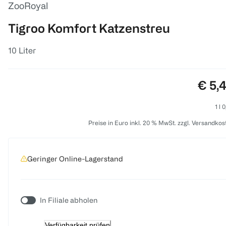
ZooRoyal
Tigroo Komfort Katzenstreu
10 Liter
Preis
€ 5,
1 l 
Preise in Euro inkl. 20 % MwSt. zzgl. Versandkos
Geringer Online-Lagerstand
In Filiale abholen
Verfügbarkeit prüfen