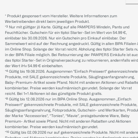
* Produkt gesponsert vom Hersteller. Weitere Informationen zum
Werbetreibenden direkt beim jeweiligen Produkt.
*³ Nur mit gültiger jö Karte. Gültig auf alle PAMPERS Windeln, Pants und
Feuchttücher. Gutschein für ein tiptoi Starter-Set im Wert von 54.99 €,
einlösbar bis 30.09.2026. Nur ein Gutschein pro Einkauf einlösbar. Der
Sammelwert wird auf der Rechnung angedruckt. Gültig in allen BIPA Filialen
im Online Shop. Solange der Vorrat reicht. Abholung des tiptoi Starter Sets n
in der BIPA Filiale möglich. Bei Retournierung der PAMPERS Einkäufe ist au
das tiptoi Starter-Set in Originalverpackung zu retournieren, andernfalls wir
der Wert iHv 54.99 € einbehalten.
*⁴ Gültig bis 19.08.2026. Ausgenommen "Einfach Preiswert" gekennzeichnete
Produkte, mit SALE gekennzeichnete Produkte, Säuglingsanfangsnahrung,
Baby-Premium-Artikel sowie Pfand. Nicht mit anderen Aktionen und Rabatt
kombinierbar. Preise werden kaufmännisch gerundet. Solange der Vorrat
reicht. Bei 1+1 Aktionen ist das günstigste Produkt gratis.
*⁸ Gültig bis 12.08.2026 nur im BIPA Online Shop. Ausgenommen „Einfach
Preiswert“ gekennzeichnete Produkte, mit SALE gekennzeichnete Produkte,
Säuglingsanfangsnahrung, Fotoprodukte, Gutschein- und Wertkarten, Produ
der Marke “Accessories“, “Tonies“, “Mavie“, preisgebundene Ware, Baby
Premium- Artikel sowie Pfand. Nicht mit anderen Rabatten und Aktionen
kombinierbar. Preise werden kaufmännisch gerundet.
*¹⁰ Gültig bis 02.09.2026 nur auf gekennzeichnete Produkte. Nicht mit ander
Rabatten und Aktionen kombinierbar. Preise werden kaufmännisch gerundet