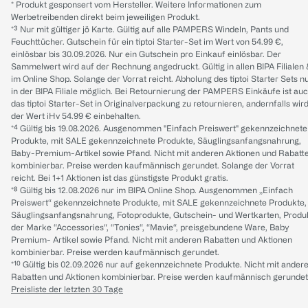
* Produkt gesponsert vom Hersteller. Weitere Informationen zum
Werbetreibenden direkt beim jeweiligen Produkt.
*³ Nur mit gültiger jö Karte. Gültig auf alle PAMPERS Windeln, Pants und
Feuchttücher. Gutschein für ein tiptoi Starter-Set im Wert von 54.99 €,
einlösbar bis 30.09.2026. Nur ein Gutschein pro Einkauf einlösbar. Der
Sammelwert wird auf der Rechnung angedruckt. Gültig in allen BIPA Filialen
im Online Shop. Solange der Vorrat reicht. Abholung des tiptoi Starter Sets n
in der BIPA Filiale möglich. Bei Retournierung der PAMPERS Einkäufe ist au
das tiptoi Starter-Set in Originalverpackung zu retournieren, andernfalls wir
der Wert iHv 54.99 € einbehalten.
*⁴ Gültig bis 19.08.2026. Ausgenommen "Einfach Preiswert" gekennzeichnete
Produkte, mit SALE gekennzeichnete Produkte, Säuglingsanfangsnahrung,
Baby-Premium-Artikel sowie Pfand. Nicht mit anderen Aktionen und Rabatt
kombinierbar. Preise werden kaufmännisch gerundet. Solange der Vorrat
reicht. Bei 1+1 Aktionen ist das günstigste Produkt gratis.
*⁸ Gültig bis 12.08.2026 nur im BIPA Online Shop. Ausgenommen „Einfach
Preiswert“ gekennzeichnete Produkte, mit SALE gekennzeichnete Produkte,
Säuglingsanfangsnahrung, Fotoprodukte, Gutschein- und Wertkarten, Produ
der Marke “Accessories“, “Tonies“, “Mavie“, preisgebundene Ware, Baby
Premium- Artikel sowie Pfand. Nicht mit anderen Rabatten und Aktionen
kombinierbar. Preise werden kaufmännisch gerundet.
*¹⁰ Gültig bis 02.09.2026 nur auf gekennzeichnete Produkte. Nicht mit ander
Rabatten und Aktionen kombinierbar. Preise werden kaufmännisch gerundet
Preisliste der letzten 30 Tage