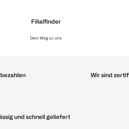
Filialfinder
Dein Weg zu uns
 bezahlen
Wir sind zertif
ässig und schnell geliefert