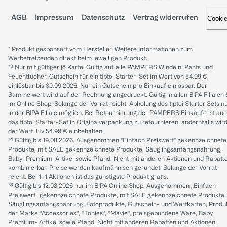
AGB
Impressum
Datenschutz
Vertrag widerrufen
Cooki
* Produkt gesponsert vom Hersteller. Weitere Informationen zum
Werbetreibenden direkt beim jeweiligen Produkt.
*³ Nur mit gültiger jö Karte. Gültig auf alle PAMPERS Windeln, Pants und
Feuchttücher. Gutschein für ein tiptoi Starter-Set im Wert von 54.99 €,
einlösbar bis 30.09.2026. Nur ein Gutschein pro Einkauf einlösbar. Der
Sammelwert wird auf der Rechnung angedruckt. Gültig in allen BIPA Filialen
im Online Shop. Solange der Vorrat reicht. Abholung des tiptoi Starter Sets n
in der BIPA Filiale möglich. Bei Retournierung der PAMPERS Einkäufe ist au
das tiptoi Starter-Set in Originalverpackung zu retournieren, andernfalls wir
der Wert iHv 54.99 € einbehalten.
*⁴ Gültig bis 19.08.2026. Ausgenommen "Einfach Preiswert" gekennzeichnete
Produkte, mit SALE gekennzeichnete Produkte, Säuglingsanfangsnahrung,
Baby-Premium-Artikel sowie Pfand. Nicht mit anderen Aktionen und Rabatt
kombinierbar. Preise werden kaufmännisch gerundet. Solange der Vorrat
reicht. Bei 1+1 Aktionen ist das günstigste Produkt gratis.
*⁸ Gültig bis 12.08.2026 nur im BIPA Online Shop. Ausgenommen „Einfach
Preiswert“ gekennzeichnete Produkte, mit SALE gekennzeichnete Produkte,
Säuglingsanfangsnahrung, Fotoprodukte, Gutschein- und Wertkarten, Produ
der Marke “Accessories“, “Tonies“, “Mavie“, preisgebundene Ware, Baby
Premium- Artikel sowie Pfand. Nicht mit anderen Rabatten und Aktionen