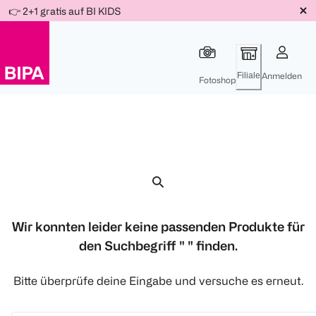
Weiter
👉 2+1 gratis auf BI KIDS
Für
Für
Für
zum
300 Ös
500 Ös
150 Ös
Inhalt
-20%
-10%
-15%
Filiale
Anmelden
Fotoshop
Wir konnten leider keine passenden Produkte für
den Suchbegriff " " finden.
Bitte überprüfe deine Eingabe und versuche es erneut.