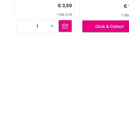
€ 3,59
€ 
1 Stk 0,15
1 St
1
Click & Collect
Quantity: 1