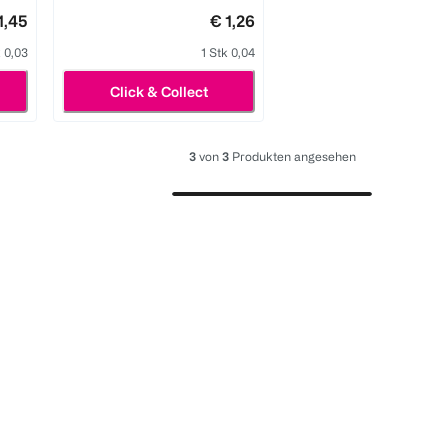
1,45
€ 1,26
k 0,03
1 Stk 0,04
Click & Collect
3
von
3
Produkten angesehen