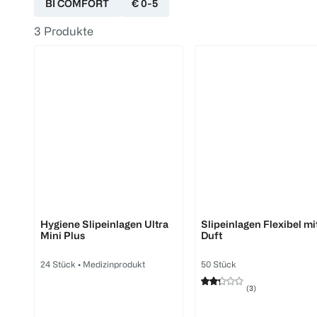
BI COMFORT
€ 0-5
3
Produkte
BI COMFORT
BI COMFORT
Hygiene Slipeinlagen Ultra
Slipeinlagen Flexibel mi
Mini Plus
Duft
24 Stück
•
Medizinprodukt
50 Stück
(
3
)