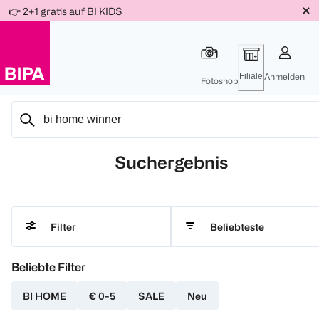
Weiter
👉 2+1 gratis auf BI KIDS
Für
Für
Für
zum
300 Ös
500 Ös
150 Ös
Inhalt
-20%
-10%
-15%
Filiale
Anmelden
Fotoshop
Suchergebnis
Beliebteste
Filter
Beliebte Filter
BI HOME
€ 0-5
SALE
Neu