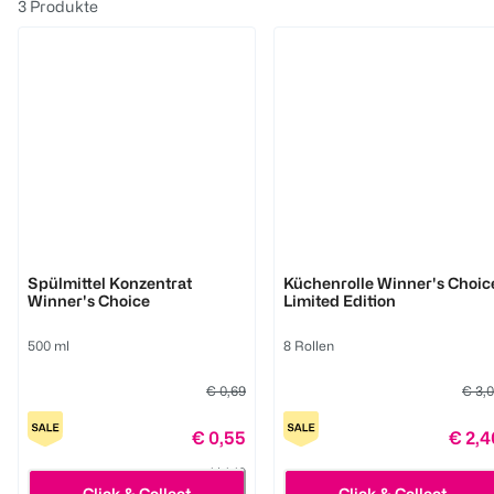
3
Produkte
BI HOME
BI HOME
Spülmittel Konzentrat
Küchenrolle Winner's Choic
Winner's Choice
Limited Edition
500 ml
8 Rollen
€ 0,69
€ 3,
€ 0,55
€ 2,4
1 l 1,10
Click & Collect
Click & Collect