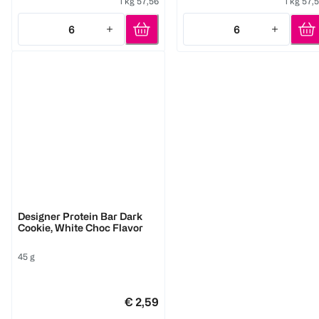
1 kg 57,56
1 kg 57,
6
6
Quantity: 6
Quantity: 6
ESN
Designer Protein Bar Dark
Cookie, White Choc Flavor
45 g
€ 2,59