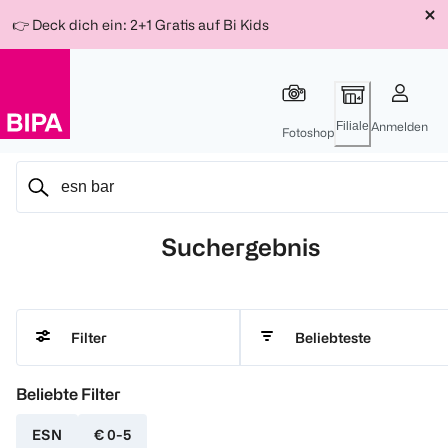
Weiter
Für
Für
Für
👉 Deck dich ein: 2+1 Gratis auf Bi Kids
zum
300 Ös
500 Ös
150 Ös
Inhalt
-20%
-10%
-15%
Filiale
Anmelden
Fotoshop
Suchergebnis
Beliebteste
Filter
Beliebte Filter
ESN
€ 0-5