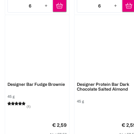
6
6
Quantity: 6
Quantity: 6
ESN
ESN
Designer Bar Fudge Brownie
Designer Protein Bar Dark
Chocolate Salted Almond
45 g
45 g
(
1
)
€ 2,59
€ 2,5