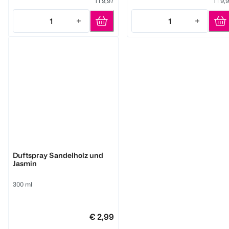
1 l 9,97
1 l 9,
1
1
Quantity: 1
Quantity: 1
Glade
Duftspray Sandelholz und
Jasmin
300 ml
€ 2,99