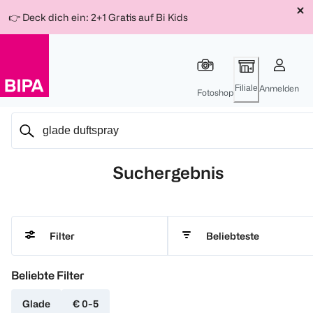
Weiter
Für
Für
Für
👉 Deck dich ein: 2+1 Gratis auf Bi Kids
zum
300 Ös
500 Ös
150 Ös
Inhalt
-20%
-10%
-15%
Filiale
Anmelden
Fotoshop
Suchergebnis
Beliebteste
Filter
Beliebte Filter
Glade
€ 0-5