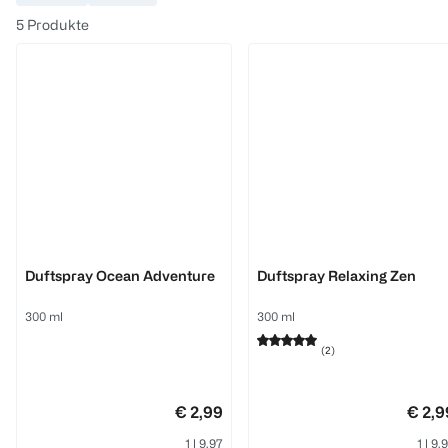
5
Produkte
Glade
Glade
Duftspray Ocean Adventure
Duftspray Relaxing Zen
300 ml
300 ml
(
2
)
€ 2,99
€ 2,9
1 l 9,97
1 l 9,