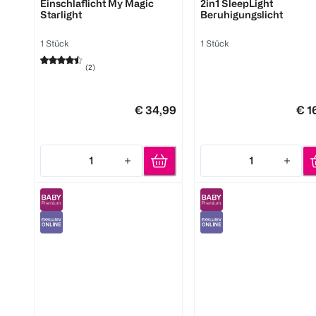
Einschlaflicht My Magic
2in1 SleepLight
Starlight
Beruhigungslicht
1 Stück
1 Stück
(
2
)
€ 34,99
€ 1
1
1
Quantity: 1
Quantity: 1