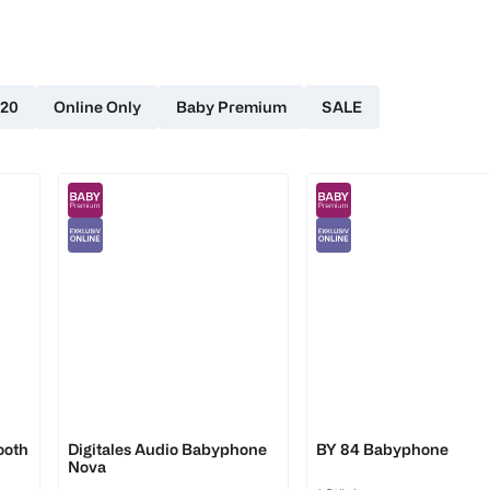
-20
Online Only
Baby Premium
SALE
reer
Beurer
ooth
Digitales Audio Babyphone
BY 84 Babyphone
Nova