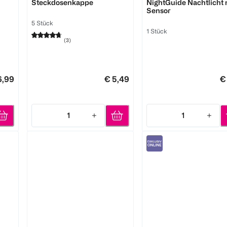
Steckdosenkappe
NightGuide Nachtlicht 
Sensor
5 Stück
1 Stück
(
3
)
6,99
€ 5,49
€
1
1
Quantity: 1
Quantity: 1