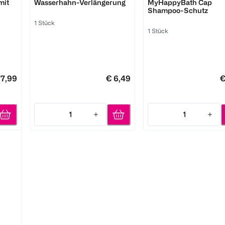
mit
Wasserhahn-Verlängerung
MyHappyBath Cap
Shampoo-Schutz
1 Stück
1 Stück
 7,99
€ 6,49
€
1
1
Quantity: 1
Quantity: 1