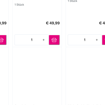
1 Stück
1 Stück
0,99
€ 49,99
€ 4
1
1
Quantity: 1
Quantity: 1
reer
reer