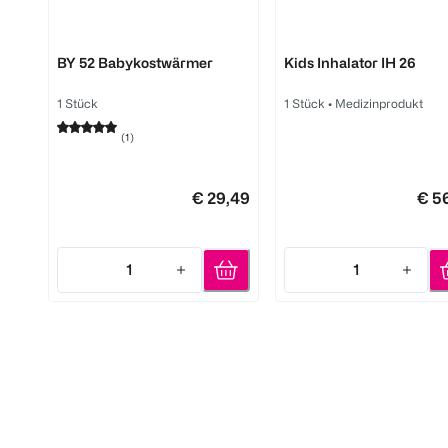
Beurer
Beurer
BY 52 Babykostwärmer
Kids Inhalator IH 26
1 Stück
1 Stück
•
Medizinprodukt
(
1
)
€ 29,49
€ 5
1
1
Quantity: 1
Quantity: 1