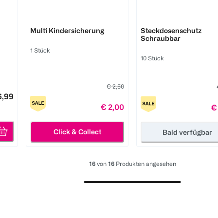
reer
reer
Multi Kindersicherung
Steckdosenschutz
Schraubbar
1 Stück
10 Stück
€ 2,50
6,99
€ 2,00
€
Click & Collect
Bald verfügbar
16
von
16
Produkten angesehen