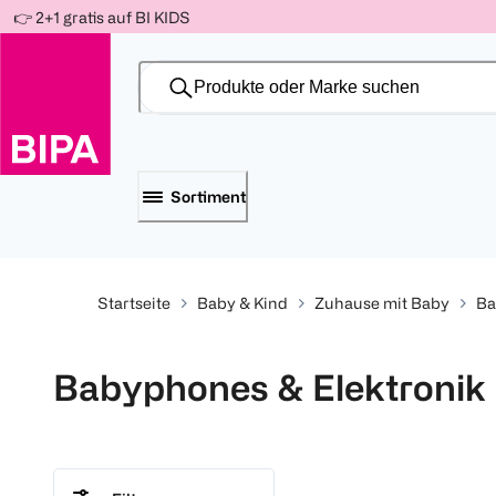
Weiter
👉 2+1 gratis auf BI KIDS
Für
Für
Für
zum
300 Ös
500 Ös
150 Ös
Inhalt
-20%
-10%
-15%
Sortiment
Startseite
Baby & Kind
Zuhause mit Baby
Ba
Babyphones & Elektronik