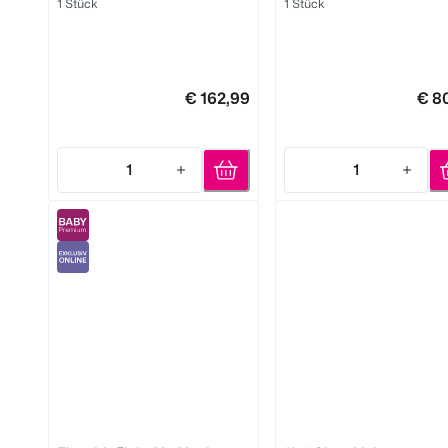
1 Stück
1 Stück
€ 162,99
€ 8
1
1
Quantity: 1
Quantity: 1
reer
reer