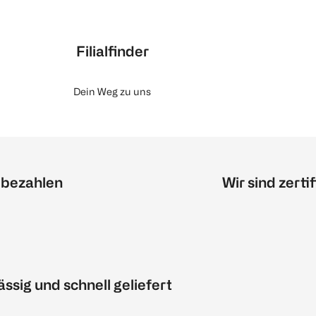
Filialfinder
Dein Weg zu uns
 bezahlen
Wir sind zertif
ässig und schnell geliefert