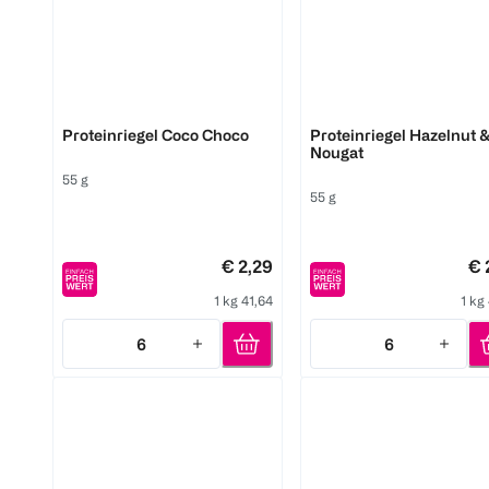
Barebells
Barebells
Proteinriegel Coco Choco
Proteinriegel Hazelnut 
Nougat
55 g
55 g
€ 2,29
€ 
1 kg 41,64
1 kg
6
6
Quantity: 6
Quantity: 6