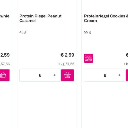
ESN
Barebells
ownie
Protein Riegel Peanut
Proteinriegel Cookies 
Caramel
Cream
45 g
55 g
 2,59
€ 2,59
€
g 57,56
1 kg 57,56
1 
6
6
Quantity: 6
Quantity: 6