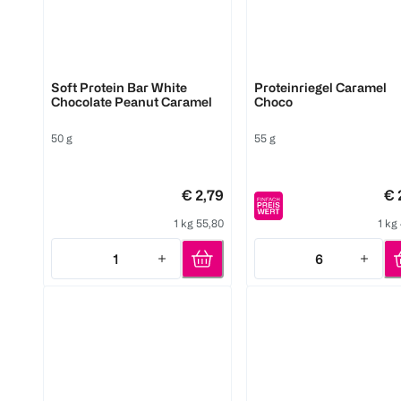
More
Barebells
Soft Protein Bar White
Proteinriegel Caramel
Chocolate Peanut Caramel
Choco
50 g
55 g
€ 2,79
€ 
1 kg 55,80
1 kg
1
6
Quantity: 1
Quantity: 6