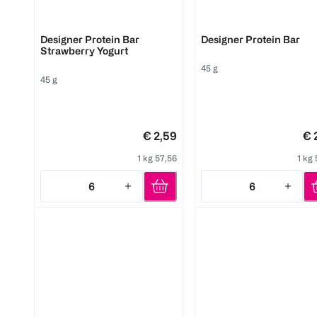
ESN
ESN
Designer Protein Bar
Designer Protein Bar
Strawberry Yogurt
45 g
45 g
€ 2,59
€ 
1 kg 57,56
1 kg
6
6
Quantity: 6
Quantity: 6