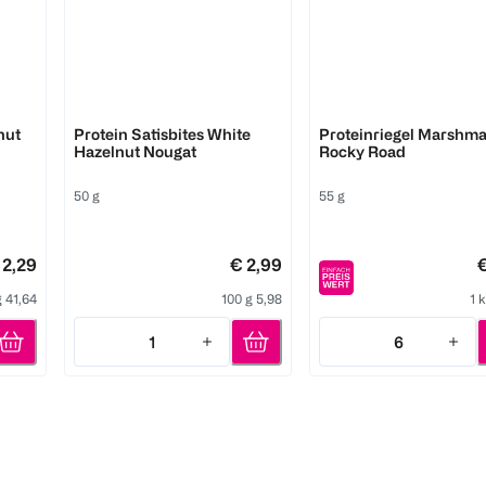
More
Barebells
nut
Protein Satisbites White
Proteinriegel Marshma
Hazelnut Nougat
Rocky Road
50 g
55 g
 2,29
€ 2,99
€
g 41,64
100 g 5,98
1 
1
6
Quantity: 1
Quantity: 6