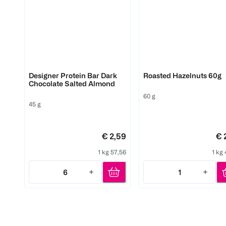
ESN
YFOOD
Designer Protein Bar Dark
Roasted Hazelnuts 60g
Chocolate Salted Almond
60 g
45 g
€ 2,59
€ 
1 kg 57,56
1 kg
6
1
Quantity: 6
Quantity: 1