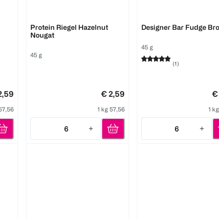
ESN
ESN
Protein Riegel Hazelnut
Designer Bar Fudge Br
Nougat
45 g
45 g
(
1
)
2,59
€ 2,59
€
 57,56
1 kg 57,56
1 k
6
6
Quantity: 6
Quantity: 6