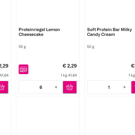
Barebells
More
Proteinriegel Lemon
Soft Protein Bar Milky
Cheesecake
Candy Cream
55 g
50 g
2,29
€ 2,29
€
 41,64
1 kg 41,64
1 k
6
1
Quantity: 6
Quantity: 1