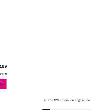
2,99
 49,83
20
von
123
Produkten angesehen