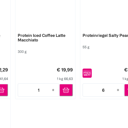
More
Barebells
&
Protein Iced Coffee Latte
Proteinriegel Salty Pea
Macchiato
55 g
300 g
2,29
€ 19,99
€
 41,64
1 kg 66,63
1 k
1
6
Quantity: 1
Quantity: 6