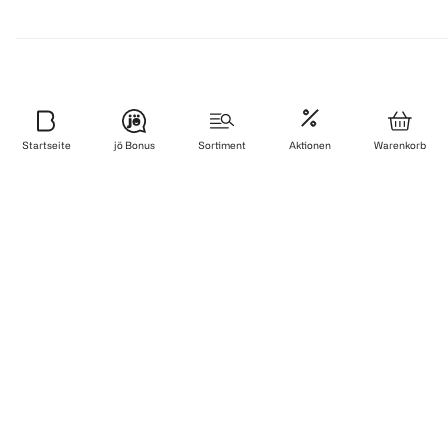
Newsletter
Startseite
jö Bonus
Sortiment
Aktionen
Warenkorb
Anmelden & sparen
BIPA App
Jetzt downloaden
Filialfinder