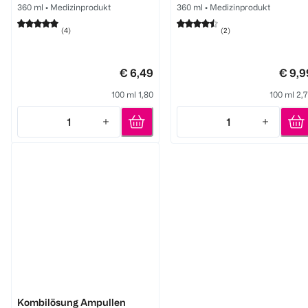
360 ml
•
Medizinprodukt
360 ml
•
Medizinprodukt
(
4
)
(
2
)
€ 6,49
€ 9,9
100 ml 1,80
100 ml 2,
1
1
Quantity: 1
Quantity: 1
eyelike
Kombilösung Ampullen