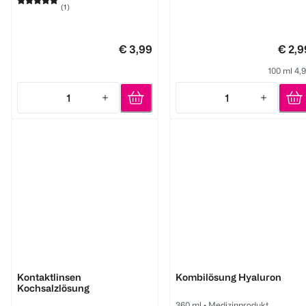
(
1
)
€ 3,99
€ 2,9
100 ml 4,
1
1
Quantity: 1
Quantity: 1
BI LIFE
eyelike
Kontaktlinsen
Kombilösung Hyaluron
Kochsalzlösung
360 ml
•
Medizinprodukt