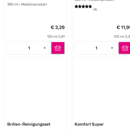
360 ml
•
Medizinprodukt
(
4
)
€ 3,29
€ 11,9
100 ml 0,91
100 ml 3,
1
1
Quantity: 1
Quantity: 1
Zeiss
eyelike
Brillen-Reinigungsset
Komfort Super