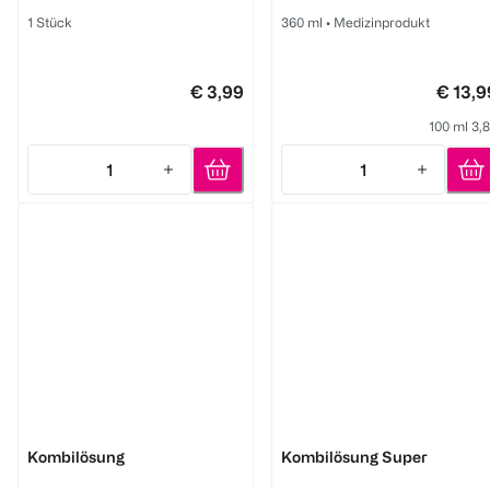
1 Stück
360 ml
•
Medizinprodukt
€ 3,99
€ 13,9
100 ml 3,
1
1
Quantity: 1
Quantity: 1
eyelike
eyelike
Kombilösung
Kombilösung Super