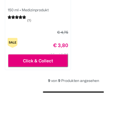
150 ml
•
Medizinprodukt
(
1
)
€ 4,75
€ 3,80
100 ml 2,53
Click & Collect
9
von
9
Produkten angesehen