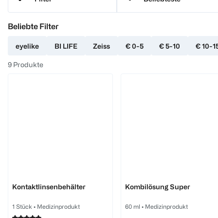
Beliebte Filter
eyelike
BI LIFE
Zeiss
€ 0-5
€ 5-10
€ 10-1
9
Produkte
eyelike
eyelike
Kontaktlinsenbehälter
Kombilösung Super
1 Stück
•
Medizinprodukt
60 ml
•
Medizinprodukt