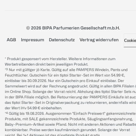
© 2026 BIPA Parfumerien Gesellschaft m.b.H.
AGB
Impressum
Datenschutz
Vertrag widerrufen
Cooki
* Produkt gesponsert vom Hersteller. Weitere Informationen zum
Werbetreibenden direkt beim jeweiligen Produkt.
*³ Nur mit gültiger jö Karte. Gültig auf alle PAMPERS Windeln, Pants und
Feuchttücher. Gutschein für ein tiptoi Starter-Set im Wert von 54.99 €,
einlösbar bis 30.09.2026. Nur ein Gutschein pro Einkauf einlösbar. Der
Sammelwert wird auf der Rechnung angedruckt. Gültig in allen BIPA Filialen
im Online Shop. Solange der Vorrat reicht. Abholung des tiptoi Starter Sets n
in der BIPA Filiale möglich. Bei Retournierung der PAMPERS Einkäufe ist au
das tiptoi Starter-Set in Originalverpackung zu retournieren, andernfalls wir
der Wert iHv 54.99 € einbehalten.
*⁴ Gültig bis 19.08.2026. Ausgenommen "Einfach Preiswert" gekennzeichnete
Produkte, mit SALE gekennzeichnete Produkte, Säuglingsanfangsnahrung,
Baby-Premium-Artikel sowie Pfand. Nicht mit anderen Aktionen und Rabatt
kombinierbar. Preise werden kaufmännisch gerundet. Solange der Vorrat
reicht. Bei 1+1 Aktionen ist das günstigste Produkt gratis.