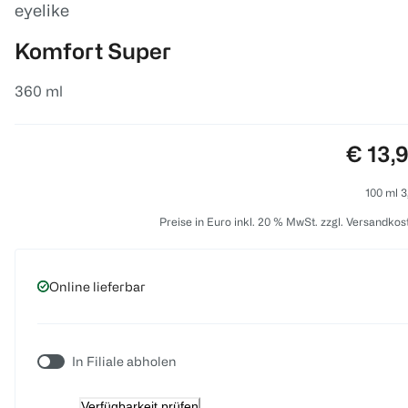
eyelike
Komfort Super
360 ml
Preis:
€ 13,
100 ml 3
Preise in Euro inkl. 20 % MwSt. zzgl. Versandkos
Online lieferbar
In Filiale abholen
Verfügbarkeit prüfen