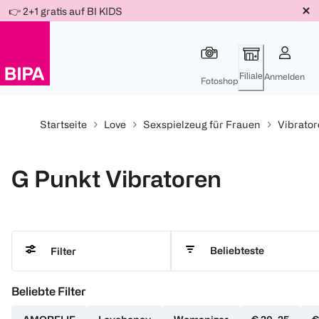
Weiter
👉 2+1 gratis auf BI KIDS
Für
Für
Für
zum
300 Ös
500 Ös
150 Ös
Inhalt
-20%
-10%
-15%
Filiale
Anmelden
Fotoshop
Startseite
Love
Sexspielzeug für Frauen
Vibrato
G Punkt Vibratoren
Beliebteste
Filter
Beliebte Filter