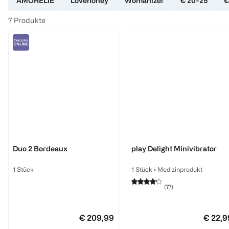
AMORELIE
Lovehoney
Womanizer
€ 20-25
€
7
Produkte
Womanizer
durex
Duo 2 Bordeaux
play Delight Minivibrator
1 Stück
1 Stück
•
Medizinprodukt
(
77
)
€ 209,99
€ 22,9