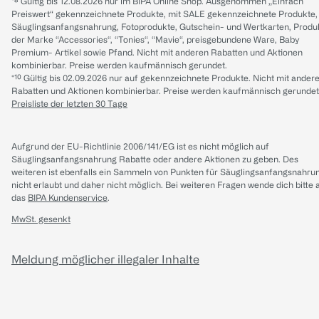
*⁸ Gültig bis 12.08.2026 nur im BIPA Online Shop. Ausgenommen „Einfach
Preiswert“ gekennzeichnete Produkte, mit SALE gekennzeichnete Produkte,
Säuglingsanfangsnahrung, Fotoprodukte, Gutschein- und Wertkarten, Produ
der Marke “Accessories“, “Tonies“, “Mavie“, preisgebundene Ware, Baby
Premium- Artikel sowie Pfand. Nicht mit anderen Rabatten und Aktionen
kombinierbar. Preise werden kaufmännisch gerundet.
*¹⁰ Gültig bis 02.09.2026 nur auf gekennzeichnete Produkte. Nicht mit ander
Rabatten und Aktionen kombinierbar. Preise werden kaufmännisch gerundet
Preisliste der letzten 30 Tage
Aufgrund der EU-Richtlinie 2006/141/EG ist es nicht möglich auf
Säuglingsanfangsnahrung Rabatte oder andere Aktionen zu geben. Des
weiteren ist ebenfalls ein Sammeln von Punkten für Säuglingsanfangsnahru
nicht erlaubt und daher nicht möglich.
Bei weiteren Fragen wende dich bitte 
das
BIPA Kundenservice
.
MwSt. gesenkt
Meldung möglicher illegaler Inhalte