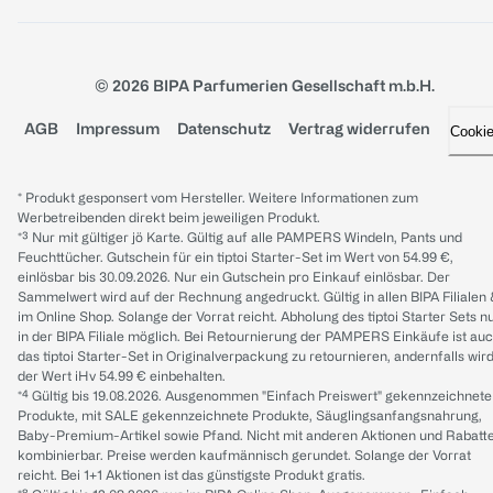
© 2026 BIPA Parfumerien Gesellschaft m.b.H.
AGB
Impressum
Datenschutz
Vertrag widerrufen
Cooki
* Produkt gesponsert vom Hersteller. Weitere Informationen zum
Werbetreibenden direkt beim jeweiligen Produkt.
*³ Nur mit gültiger jö Karte. Gültig auf alle PAMPERS Windeln, Pants und
Feuchttücher. Gutschein für ein tiptoi Starter-Set im Wert von 54.99 €,
einlösbar bis 30.09.2026. Nur ein Gutschein pro Einkauf einlösbar. Der
Sammelwert wird auf der Rechnung angedruckt. Gültig in allen BIPA Filialen
im Online Shop. Solange der Vorrat reicht. Abholung des tiptoi Starter Sets n
in der BIPA Filiale möglich. Bei Retournierung der PAMPERS Einkäufe ist au
das tiptoi Starter-Set in Originalverpackung zu retournieren, andernfalls wir
der Wert iHv 54.99 € einbehalten.
*⁴ Gültig bis 19.08.2026. Ausgenommen "Einfach Preiswert" gekennzeichnete
Produkte, mit SALE gekennzeichnete Produkte, Säuglingsanfangsnahrung,
Baby-Premium-Artikel sowie Pfand. Nicht mit anderen Aktionen und Rabatt
kombinierbar. Preise werden kaufmännisch gerundet. Solange der Vorrat
reicht. Bei 1+1 Aktionen ist das günstigste Produkt gratis.