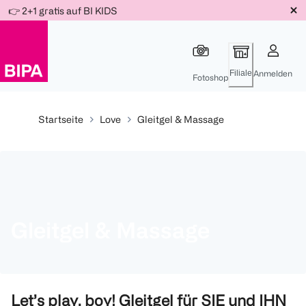
Weiter
👉 2+1 gratis auf BI KIDS
Für
Für
Für
zum
300 Ös
500 Ös
150 Ös
Inhalt
-20%
-10%
-15%
Filiale
Anmelden
Fotoshop
Startseite
Love
Gleitgel & Massage
Gleitgel & Massage
Let’s play, boy! Gleitgel für SIE und IHN