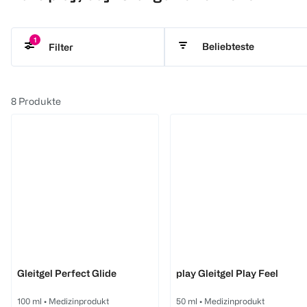
1
Beliebteste
Filter
durex
8
Produkte
durex
durex
Gleitgel Perfect Glide
play Gleitgel Play Feel
100 ml
•
Medizinprodukt
50 ml
•
Medizinprodukt