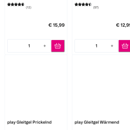
(
12
)
(
57
)
€ 15,99
€ 12,9
1
1
Quantity: 1
Quantity: 1
durex
durex
play Gleitgel Prickelnd
play Gleitgel Wärmend