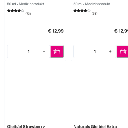
50 ml
•
Medizinprodukt
50 ml
•
Medizinprodukt
(
73
)
(
58
)
€ 12,99
€ 12,9
1
1
Quantity: 1
Quantity: 1
durex
durex
Gleitgel Strawberry
Naturals Gleitgel Extra