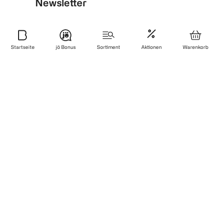
Newsletter
Anmelden & sparen
Startseite
jö Bonus
Sortiment
Aktionen
Warenkorb
BIPA App
Jetzt downloaden
Filialfinder
Dein Weg zu uns