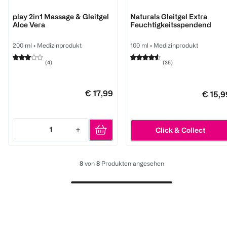
durex
durex
play 2in1 Massage & Gleitgel
Naturals Gleitgel Extra
Aloe Vera
Feuchtigkeitsspendend
200 ml
•
Medizinprodukt
100 ml
•
Medizinprodukt
(
4
)
(
35
)
€ 17,99
€ 15,9
1
Click & Collect
Quantity: 1
8
von
8
Produkten angesehen