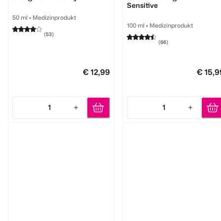
Sensitive
50 ml
•
Medizinprodukt
100 ml
•
Medizinprodukt
(
53
)
(
66
)
€ 12,99
€ 15,9
1
1
Quantity: 1
Quantity: 1