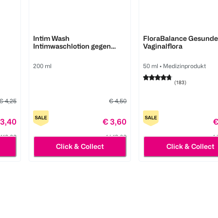
australian bodycare
Multi-Gyn
Intim Wash
FloraBalance Gesund
Intimwaschlotion gegen
Vaginalflora
Juckreiz
200 ml
50 ml
•
Medizinprodukt
(
183
)
€ 4,25
€ 4,50
 3,40
€ 3,60
€
l 113,33
1 l 18,00
1 
Click & Collect
Click & Collect