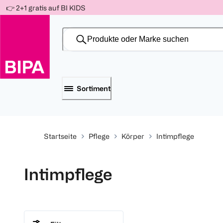
Weiter
👉 2+1 gratis auf BI KIDS
Für
Für
Für
zum
300 Ös
500 Ös
150 Ös
Inhalt
-20%
-10%
-15%
Sortiment
Startseite
Pflege
Körper
Intimpflege
Intimpflege