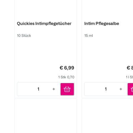
Nevernot
vionell
Quickies Intimpflegetücher
Intim Pflegesalbe
10 Stück
15 ml
€ 6,99
€ 
1 Stk 0,70
1 l 
1
1
Quantity: 1
Quantity: 1