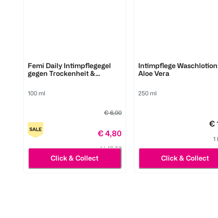
australian bodycare
BI COMFORT
Femi Daily Intimpflegegel
Intimpflege Waschlotion
gegen Trockenheit &
Aloe Vera
Juckreiz
100 ml
250 ml
€ 6,00
€ 
€ 4,80
1 
1 l 48,00
Click & Collect
Click & Collect