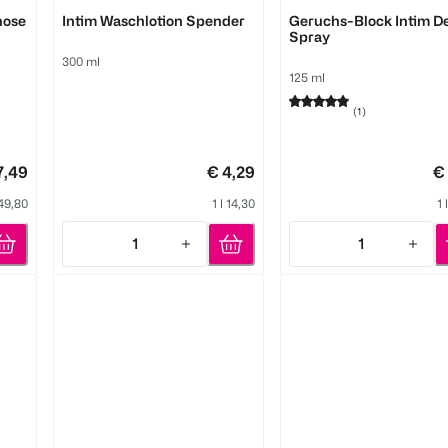
CD
vionell
nose
Intim Waschlotion Spender
Geruchs-Block Intim D
Spray
300 ml
125 ml
(
1
)
7,49
€ 4,29
€
349,80
1 l 14,30
1 
1
1
Quantity: 1
Quantity: 1