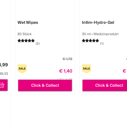
Abena
vionell
Wet Wipes
Intim-Hydro-Gel
80 Stück
30 ml
•
Medizinprodukt
(
2
)
(
1
)
€ 1,75
8,99
€ 1,40
€
599,33
1 Stk 0,02
1 
Click & Collect
Click & Collect