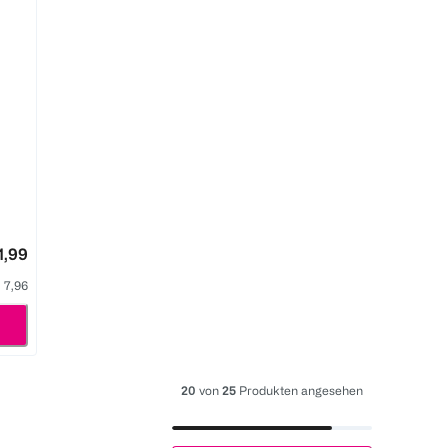
1,99
l 7,96
20
von
25
Produkten angesehen