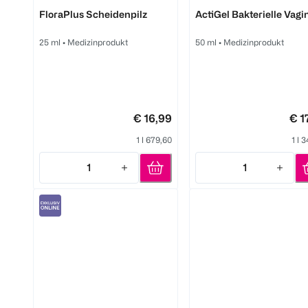
Multi-Gyn
Multi-Gyn
FloraPlus Scheidenpilz
ActiGel Bakterielle Vagi
25 ml
•
Medizinprodukt
50 ml
•
Medizinprodukt
€ 16,99
€ 1
1 l 679,60
1 l 
1
1
Quantity: 1
Quantity: 1