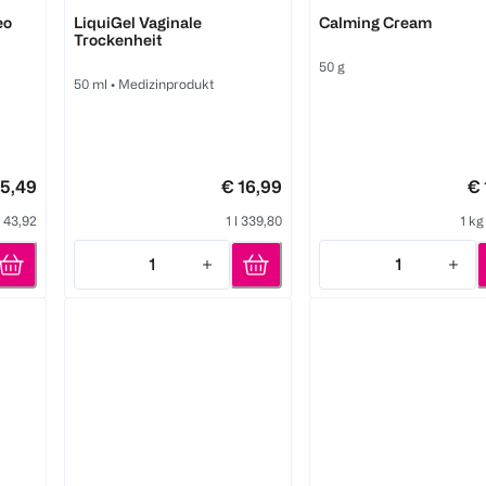
Multi-Gyn
Multi-Gyn
eo
LiquiGel Vaginale
Calming Cream
Trockenheit
50 g
50 ml
•
Medizinprodukt
 5,49
€ 16,99
€ 
l 43,92
1 l 339,80
1 kg
1
1
Quantity: 1
Quantity: 1