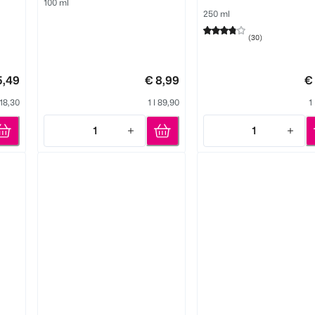
100 ml
250 ml
(
30
)
5,49
€ 8,99
€
 18,30
1 l 89,90
1
1
1
Quantity: 1
Quantity: 1