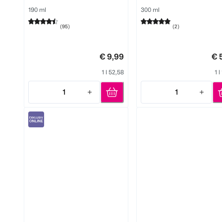
190 ml
300 ml
(
95
)
(
2
)
€ 9,99
€ 
1 l 52,58
1 l
1
1
Quantity: 1
Quantity: 1