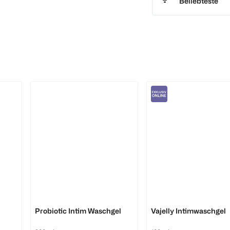
Beliebteste
femme balance
Nevernot
Probiotic Intim Waschgel
Vajelly Intimwaschgel