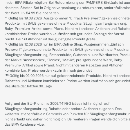
in der BIPA Filiale möglich. Bei Retournierung der PAMPERS Einkäufe ist au
das tiptoi Starter-Set in Originalverpackung zu retournieren, andernfalls wir
der Wert iHv 54.99 € einbehalten.
*⁴ Gültig bis 19.08.2026. Ausgenommen "Einfach Preiswert" gekennzeichnete
Produkte, mit SALE gekennzeichnete Produkte, Säuglingsanfangsnahrung,
Baby-Premium-Artikel sowie Pfand. Nicht mit anderen Aktionen und Rabatt
kombinierbar. Preise werden kaufmännisch gerundet. Solange der Vorrat
reicht. Bei 1+1 Aktionen ist das günstigste Produkt gratis.
*⁸ Gültig bis 12.08.2026 nur im BIPA Online Shop. Ausgenommen „Einfach
Preiswert“ gekennzeichnete Produkte, mit SALE gekennzeichnete Produkte,
Säuglingsanfangsnahrung, Fotoprodukte, Gutschein- und Wertkarten, Produ
der Marke “Accessories“, “Tonies“, “Mavie“, preisgebundene Ware, Baby
Premium- Artikel sowie Pfand. Nicht mit anderen Rabatten und Aktionen
kombinierbar. Preise werden kaufmännisch gerundet.
*¹⁰ Gültig bis 02.09.2026 nur auf gekennzeichnete Produkte. Nicht mit ander
Rabatten und Aktionen kombinierbar. Preise werden kaufmännisch gerundet
Preisliste der letzten 30 Tage
Aufgrund der EU-Richtlinie 2006/141/EG ist es nicht möglich auf
Säuglingsanfangsnahrung Rabatte oder andere Aktionen zu geben. Des
weiteren ist ebenfalls ein Sammeln von Punkten für Säuglingsanfangsnahru
nicht erlaubt und daher nicht möglich.
Bei weiteren Fragen wende dich bitte 
das
BIPA Kundenservice
.