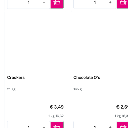
1
1
Quantity: 1
Quantity: 1
Schär
Schär
Crackers
Chocolate O's
210 g
165 g
€ 3,49
€ 2,6
1 kg 16,62
1 kg 16,
1
1