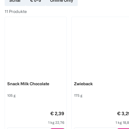
Schär
€ 0-5
Online Only
11
Produkte
Schär
Schär
Snack Milk Chocolate
Zwieback
105 g
175 g
€ 2,39
€ 3,2
1 kg 22,76
1 kg 18,