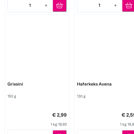
1
1
Quantity: 1
Quantity: 1
Schär
Schär
Grissini
Haferkeks Avena
150 g
130 g
€ 2,99
€ 2,5
1 kg 19,93
1 kg 19,