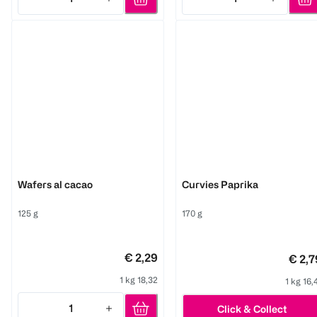
Quantity: 1
Quantity: 1
Schär
Schär
Wafers al cacao
Curvies Paprika
125 g
170 g
€ 2,29
€ 2,7
1 kg 18,32
1 kg 16,
1
Click & Collect
Quantity: 1