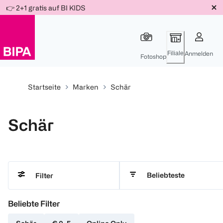
Weiter
👉 2+1 gratis auf BI KIDS
Für
Für
Für
zum
300 Ös
500 Ös
150 Ös
Inhalt
-20%
-10%
-15%
Filiale
Anmelden
Fotoshop
Startseite
Marken
Schär
Schär
Beliebteste
Filter
Beliebte Filter