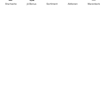
Startseite
jö Bonus
Sortiment
Aktionen
Warenkorb
Aus Gründen des Verbraucherschutzes. Hier findest du alle
aktuellen Produktrückrufe.
Mehr Informationen