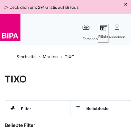
Weiter
Für
Für
Für
👉 Deck dich ein: 2+1 Gratis auf Bi Kids
zum
300 Ös
500 Ös
150 Ös
Inhalt
-20%
-10%
-15%
Filiale
Anmelden
Fotoshop
Startseite
Marken
TIXO
TIXO
Beliebteste
Filter
Beliebte Filter