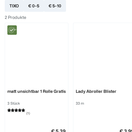
TIXO
€ 0-5
€ 5-10
2
Produkte
TIXO
TIXO
matt unsichtbar 1 Rolle Gratis
Lady Abroller Blister
3 Stück
33 m
(
1
)
€ 5,39
€ 3,9