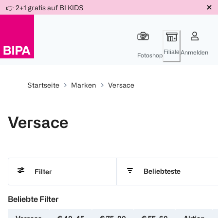
Weiter
👉 2+1 gratis auf BI KIDS
Für
Für
Für
zum
300 Ös
500 Ös
150 Ös
Inhalt
-20%
-10%
-15%
Filiale
Anmelden
Fotoshop
Startseite
Marken
Versace
Versace
Beliebteste
Filter
Beliebte Filter