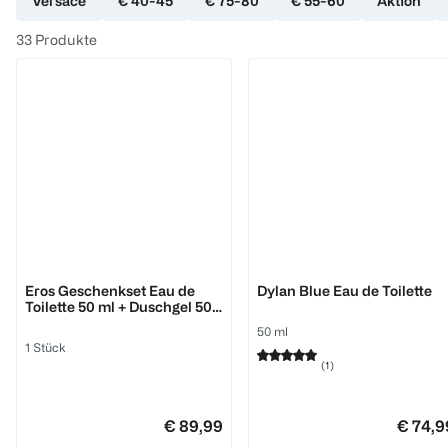
Versace
€ 40-45
€ 75-80
€ 55-60
Aktion
33
Produkte
Versace
Versace
Eros Geschenkset Eau de
Dylan Blue Eau de Toilette
Toilette 50 ml + Duschgel 50
ml + After Shave 50 ml
50 ml
1 Stück
(
1
)
€ 89,99
€ 74,9