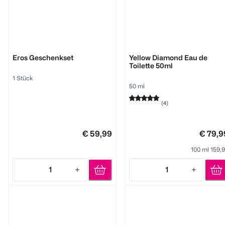
Versace
Versace
Eros Geschenkset
Yellow Diamond Eau de
Toilette 50ml
1 Stück
50 ml
(
4
)
€ 59,99
€ 79,9
100 ml 159,
1
1
Quantity: 1
Quantity: 1