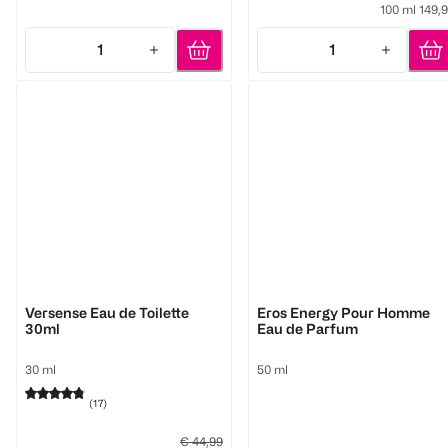
100 ml 149,
1
1
Quantity: 1
Quantity: 1
Versace
Versace
Versense Eau de Toilette
Eros Energy Pour Homme
30ml
Eau de Parfum
30 ml
50 ml
(
17
)
€ 44,99