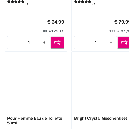
(
1
)
(
4
)
€ 64,99
€ 79,9
100 ml 216,63
100 ml 159,
1
1
Quantity: 1
Quantity: 1
Versace
Versace
Pour Homme Eau de Toilette
Bright Crystal Geschenkset
50ml