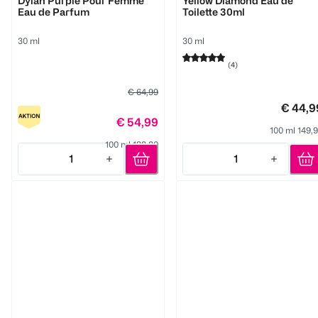
Dylan Purple Pour Femme
Yellow Diamond Eau de
Eau de Parfum
Toilette 30ml
30 ml
30 ml
(
4
)
€ 64,99
€ 44,9
€ 54,99
100 ml 149,
100 ml 183,30
1
1
Quantity: 1
Quantity: 1