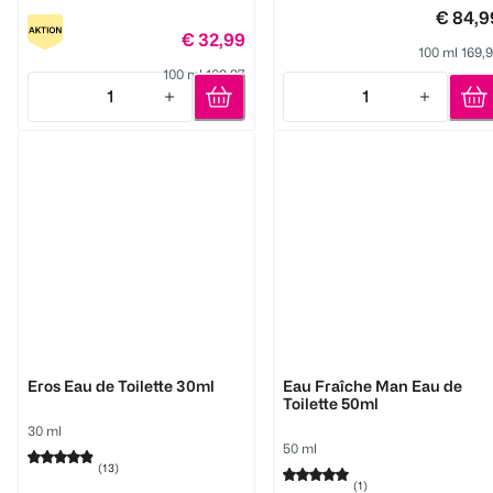
€ 84,9
€ 32,99
100 ml 169,
100 ml 109,97
1
1
Quantity: 1
Quantity: 1
Versace
Versace
Eros Eau de Toilette 30ml
Eau Fraîche Man Eau de
Toilette 50ml
30 ml
50 ml
(
13
)
(
1
)