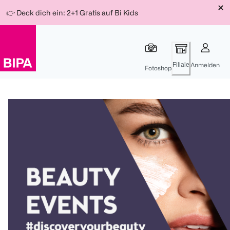
Weiter
Für
Für
Für
👉 Deck dich ein: 2+1 Gratis auf Bi Kids
zum
300 Ös
500 Ös
150 Ös
Inhalt
-20%
-10%
-15%
Filiale
Anmelden
Fotoshop