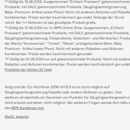
*⁴ Gültig bis 19.08.2026. Ausgenommen "Einfach Preiswert" gekennzeichnete
Produkte, mit SALE gekennzeichnete Produkte, Säuglingsanfangsnahrung,
Baby-Premium-Artikel sowie Pfand. Nicht mit anderen Aktionen und Rabatt
kombinierbar. Preise werden kaufmännisch gerundet. Solange der Vorrat
reicht. Bei 1+1 Aktionen ist das günstigste Produkt gratis.
*⁸ Gültig bis 12.08.2026 nur im BIPA Online Shop. Ausgenommen „Einfach
Preiswert“ gekennzeichnete Produkte, mit SALE gekennzeichnete Produkte,
Säuglingsanfangsnahrung, Fotoprodukte, Gutschein- und Wertkarten, Produ
der Marke “Accessories“, “Tonies“, “Mavie“, preisgebundene Ware, Baby
Premium- Artikel sowie Pfand. Nicht mit anderen Rabatten und Aktionen
kombinierbar. Preise werden kaufmännisch gerundet.
*¹⁰ Gültig bis 02.09.2026 nur auf gekennzeichnete Produkte. Nicht mit ander
Rabatten und Aktionen kombinierbar. Preise werden kaufmännisch gerundet
Preisliste der letzten 30 Tage
Aufgrund der EU-Richtlinie 2006/141/EG ist es nicht möglich auf
Säuglingsanfangsnahrung Rabatte oder andere Aktionen zu geben. Des
weiteren ist ebenfalls ein Sammeln von Punkten für Säuglingsanfangsnahru
nicht erlaubt und daher nicht möglich.
Bei weiteren Fragen wende dich bitte 
das
BIPA Kundenservice
.
MwSt. gesenkt