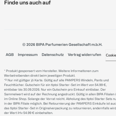
Finde uns auch auf
© 2026 BIPA Parfumerien Gesellschaft m.b.H.
AGB
Impressum
Datenschutz
Vertrag widerrufen
Cooki
* Produkt gesponsert vom Hersteller. Weitere Informationen zum
Werbetreibenden direkt beim jeweiligen Produkt.
*³ Nur mit gültiger jö Karte. Gültig auf alle PAMPERS Windeln, Pants und
Feuchttücher. Gutschein für ein tiptoi Starter-Set im Wert von 54.99 €,
einlösbar bis 30.09.2026. Nur ein Gutschein pro Einkauf einlösbar. Der
Sammelwert wird auf der Rechnung angedruckt. Gültig in allen BIPA Filialen
im Online Shop. Solange der Vorrat reicht. Abholung des tiptoi Starter Sets n
in der BIPA Filiale möglich. Bei Retournierung der PAMPERS Einkäufe ist au
das tiptoi Starter-Set in Originalverpackung zu retournieren, andernfalls wir
der Wert iHv 54.99 € einbehalten.