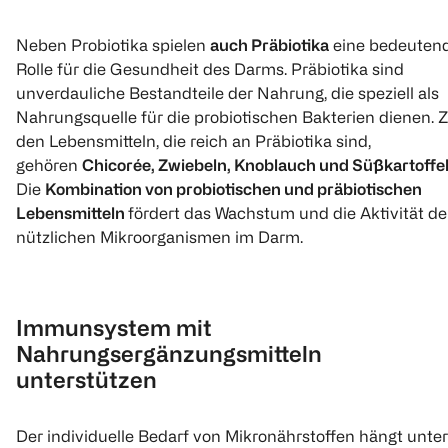
420 g
Neben Probiotika spielen
auch Präbiotika
eine bedeuten
Rolle für die Gesundheit des Darms. Präbiotika sind
€ 1,79
unverdauliche Bestandteile der Nahrung, die speziell als
7,46/kg Abtr.G.
Nahrungsquelle für die probiotischen Bakterien dienen. 
den Lebensmitteln, die reich an Präbiotika sind,
1
gehören
Chicorée, Zwiebeln, Knoblauch und Süßkartoffe
Quantity: 1
Die
Kombination von probiotischen und präbiotischen
Lebensmitteln
fördert das Wachstum und die Aktivität de
nützlichen Mikroorganismen im Darm.
Immunsystem mit
Nahrungsergänzungsmitteln
unterstützen
Der individuelle Bedarf von Mikronährstoffen hängt unter