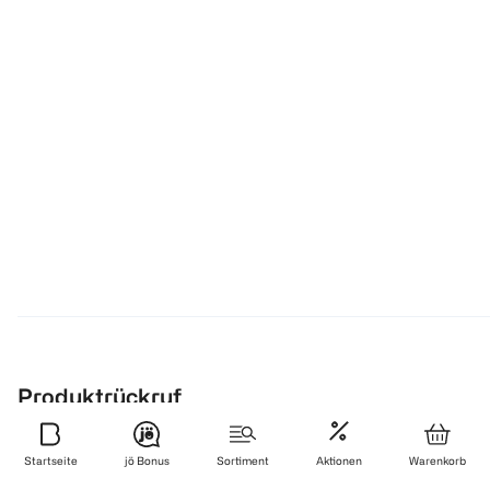
30 Stück
€ 4,99
1
Quantity: 1
Produktrückruf
Aus Gründen des Verbraucherschutzes. Hier findest du alle
Startseite
jö Bonus
Sortiment
Aktionen
Warenkorb
aktuellen Produktrückrufe.