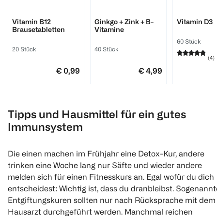
BI LIFE
BI LIFE
BI LIFE
Vitamin B12
Ginkgo + Zink + B-
Vitamin D3
Brausetabletten
Vitamine
60 Stück
20 Stück
40 Stück
(
4
)
€ 0,99
€ 4,99
1 Stk 0,12
1
1
Quantity: 1
Quantity: 1
Tipps und Hausmittel für ein gutes
1
Quantity: 
Immunsystem
Die einen machen im Frühjahr eine Detox-Kur, andere
trinken eine Woche lang nur Säfte und wieder andere
melden sich für einen Fitnesskurs an. Egal wofür du dich
entscheidest: Wichtig ist, dass du dranbleibst. Sogenannt
Entgiftungskuren sollten nur nach Rücksprache mit dem
Hausarzt durchgeführt werden. Manchmal reichen
DOPPELHERZ
NATURE LOVE
Kneipp