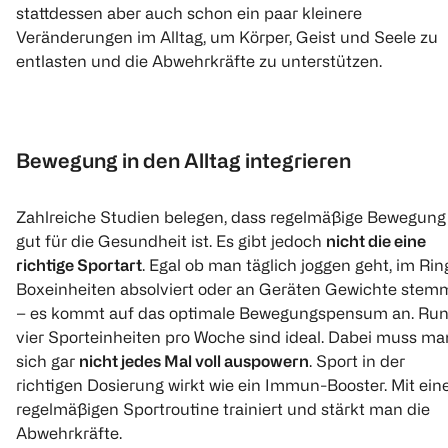
stattdessen aber auch schon ein paar kleinere
B12 + D3 Duo Aktiv
Vitamin B12
Magnesium 
Energie + Immun
Gummi
Veränderungen im Alltag, um Körper, Geist und Seele zu
90 Stück
entlasten und die Abwehrkräfte zu unterstützen.
8 Stück
60 Stück
€ 11,99
(
1
)
€ 7,99
Bewegung in den Alltag integrieren
1
Quantity: 1
Click & Collect
Zahlreiche Studien belegen, dass regelmäßige Bewegung
1
Quantity: 
gut für die Gesundheit ist. Es gibt jedoch
nicht die eine
richtige Sportart
. Egal ob man täglich joggen geht, im Rin
Boxeinheiten absolviert oder an Geräten Gewichte stem
– es kommt auf das optimale Bewegungspensum an. Ru
vier Sporteinheiten pro Woche sind ideal. Dabei muss ma
sich gar
nicht jedes Mal voll auspowern
. Sport in der
richtigen Dosierung wirkt wie ein Immun-Booster. Mit ein
regelmäßigen Sportroutine trainiert und stärkt man die
Abtei
Abtei
NATURE LOVE
Abwehrkräfte.
Vitamin B12 500 +
Vitamin D3 3000 I.E.
Vitamin D3 