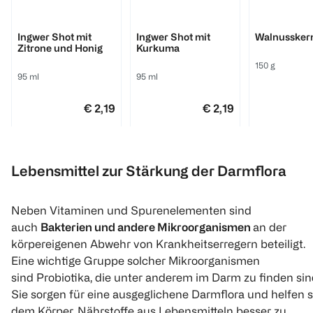
Völkel
Völkel
Billa Bio
Ingwer Shot mit
Ingwer Shot mit
Walnussker
Zitrone und Honig
Kurkuma
150 g
95 ml
95 ml
€ 2,19
€ 2,19
1 l 23,05
1 l 23,05
1
Quantity: 
Click & Collect
Click & Collect
Lebensmittel zur Stärkung der Darmflora
Neben Vitaminen und Spurenelementen sind
auch
Bakterien und andere Mikroorganismen
an der
körpereigenen Abwehr von Krankheitserregern beteiligt.
Eine wichtige Gruppe solcher Mikroorganismen
sind Probiotika, die unter anderem im Darm zu finden sin
Sie sorgen für eine ausgeglichene Darmflora und helfen 
dem Körper, Nährstoffe aus Lebensmitteln besser zu