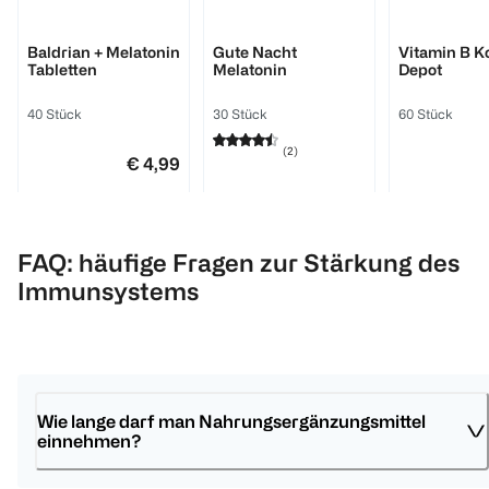
BI LIFE
Kneipp
BI LIFE
Baldrian + Melatonin
Gute Nacht
Vitamin B 
Tabletten
Melatonin
Depot
40 Stück
30 Stück
60 Stück
(
2
)
€ 4,99
€ 9,99
1 Stk 0,12
1 Stk 0,33
Click & Collect
1
Quantity: 
FAQ: häufige Fragen zur Stärkung des
1
Immunsystems
Quantity: 1
Wie lange darf man Nahrungsergänzungsmittel 
einnehmen?