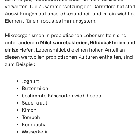
Billa Bio
Billa Bio
ALNATURA
verwerten. Die Zusammensetzung der Darmflora hat star
Mandeln
Studentenfutter
Chia Samen
Auswirkungen auf unsere Gesundheit und ist ein wichtig
200 g
500 g
200 g
Element für ein robustes Immunsystem.
(
3
)
€ 6,99
€ 2,99
Mikroorganismen in probiotischen Lebensmitteln sind
unter anderem
Milchsäurebakterien, Bifidobakterien un
1 kg 13,98
1 kg 14,95
einige Hefen
. Lebensmittel, die einen hohen Anteil an
1
Click & Collect
diesen wertvollen probiotischen Kulturen enthalten, sind
Quantity: 1
zum Beispiel:
Bald ver
Joghurt
Buttermilch
bestimmte Käsesorten wie Cheddar
Sauerkraut
Kimchi
Tempeh
Kombucha
Billa Bio
Wasserkefir
Kichererbsen