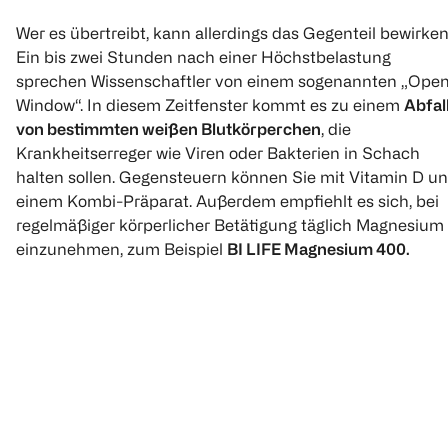
Folsäure
75 Stück
30 ml
Wer es übertreibt, kann allerdings das Gegenteil bewirken
30 Stück
Ein bis zwei Stunden nach einer Höchstbelastung
€ 5,99
sprechen Wissenschaftler von einem sogenannten „Ope
€ 5,49
Window“. In diesem Zeitfenster kommt es zu einem
Abfal
von bestimmten weißen Blutkörperchen
, die
1
1
Krankheitserreger wie Viren oder Bakterien in Schach
Quantity: 1
Quantity: 
1
Quantity: 1
halten sollen. Gegensteuern können Sie mit Vitamin D u
einem Kombi-Präparat. Außerdem empfiehlt es sich, bei
regelmäßiger körperlicher Betätigung täglich Magnesium
einzunehmen, zum Beispiel
BI LIFE Magnesium 400.
DOPPELHERZ
DOPPELHERZ
Vitamin C 1000 + D3
Zink 15 + Histidin +
+ Zink
Vitamin C