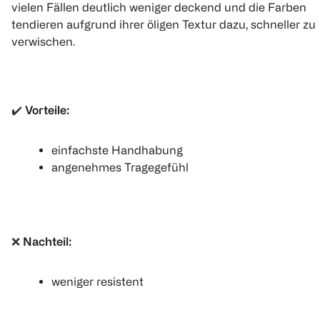
Eyeliner intense
Eyeliner Pen deep
Day Eyeline
vielen Fällen deutlich weniger deckend und die Farben
black
black
tendieren aufgrund ihrer öligen Textur dazu, schneller zu
1 Stück
2 g
1 Stück
verwischen.
(
27
€ 15,99
€ 3,99
✔️
Vorteile:
1
1
Quantity: 1
Quantity: 1
Click & C
einfachste Handhabung
angenehmes Tragegefühl
❌
Nachteil:
weniger resistent