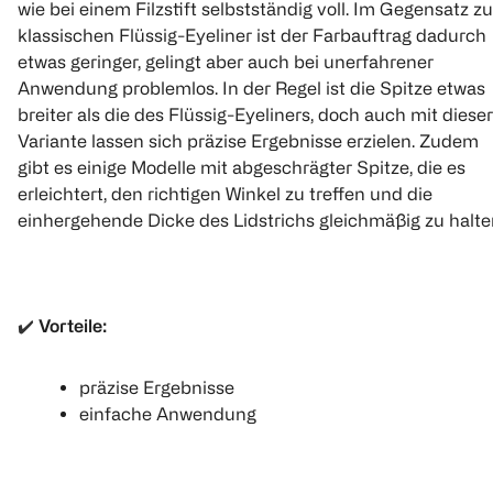
wie bei einem Filzstift selbstständig voll. Im Gegensatz 
klassischen Flüssig-Eyeliner ist der Farbauftrag dadurch
etwas geringer, gelingt aber auch bei unerfahrener
Anwendung problemlos. In der Regel ist die Spitze etwas
essence
Catrice
essence
breiter als die des Flüssig-Eyeliners, doch auch mit dieser
Eyeliner Princess
24h Brush Liner
Liquid Ink E
Ultra Black
Waterproof
Variante lassen sich präzise Ergebnisse erzielen. Zudem
3 ml
gibt es einige Modelle mit abgeschrägter Spitze, die es
3 ml
3 ml
erleichtert, den richtigen Winkel zu treffen und die
(
301
)
einhergehende Dicke des Lidstrichs gleichmäßig zu halte
(
64
€ 3,29
€ 2,99
1
Quantity: 1
✔️
Vorteile:
1
Quantity: 1
1
Quantity: 
präzise Ergebnisse
einfache Anwendung