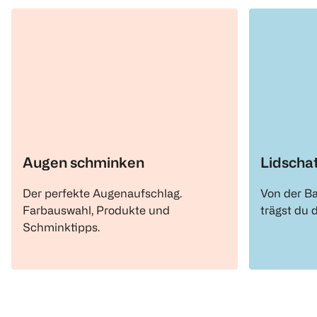
Augen schminken
Lidscha
Der perfekte Augenaufschlag.
Von der Ba
Farbauswahl, Produkte und
trägst du 
Schminktipps.