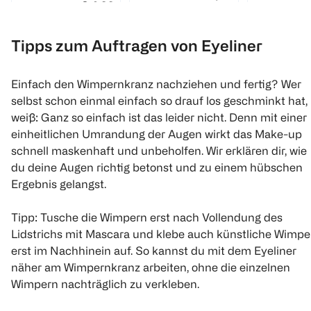
€ 4,99
1
Quantity: 
Tipps zum Auftragen von Eyeliner
1
Quantity: 1
1
Quantity: 1
Einfach den Wimpernkranz nachziehen und fertig? Wer
selbst schon einmal einfach so drauf los geschminkt hat,
weiß: Ganz so einfach ist das leider nicht. Denn mit einer
einheitlichen Umrandung der Augen wirkt das Make-up
schnell maskenhaft und unbeholfen. Wir erklären dir, wie
du deine Augen richtig betonst und zu einem hübschen
Ergebnis gelangst.
Catrice
Catrice
MANHATTAN
Kohl Kajal
Kohl Kajal
Khol Kajal E
Waterproof Homey
Waterproof Optic
96 W
Tipp: Tusche die Wimpern erst nach Vollendung des
Grey
Brown Choc
Lidstrichs mit Mascara und klebe auch künstliche Wimpe
0.78 g
0.78 g
1 Stück
erst im Nachhinein auf. So kannst du mit dem Eyeliner
näher am Wimpernkranz arbeiten, ohne die einzelnen
€ 1,99
€ 1,99
Wimpern nachträglich zu verkleben.