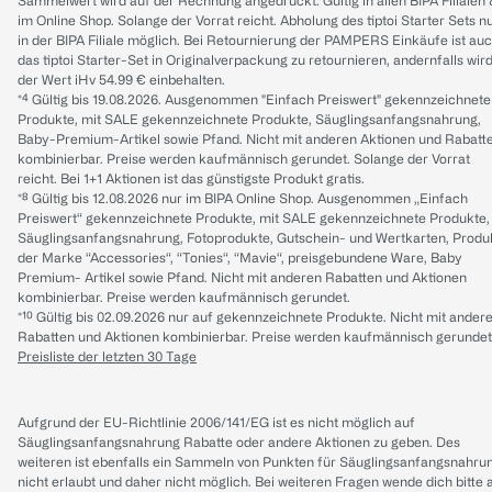
Sammelwert wird auf der Rechnung angedruckt. Gültig in allen BIPA Filialen
im Online Shop. Solange der Vorrat reicht. Abholung des tiptoi Starter Sets n
in der BIPA Filiale möglich. Bei Retournierung der PAMPERS Einkäufe ist au
das tiptoi Starter-Set in Originalverpackung zu retournieren, andernfalls wir
der Wert iHv 54.99 € einbehalten.
*⁴ Gültig bis 19.08.2026. Ausgenommen "Einfach Preiswert" gekennzeichnete
Produkte, mit SALE gekennzeichnete Produkte, Säuglingsanfangsnahrung,
Baby-Premium-Artikel sowie Pfand. Nicht mit anderen Aktionen und Rabatt
kombinierbar. Preise werden kaufmännisch gerundet. Solange der Vorrat
reicht. Bei 1+1 Aktionen ist das günstigste Produkt gratis.
*⁸ Gültig bis 12.08.2026 nur im BIPA Online Shop. Ausgenommen „Einfach
Preiswert“ gekennzeichnete Produkte, mit SALE gekennzeichnete Produkte,
Säuglingsanfangsnahrung, Fotoprodukte, Gutschein- und Wertkarten, Produ
der Marke “Accessories“, “Tonies“, “Mavie“, preisgebundene Ware, Baby
Premium- Artikel sowie Pfand. Nicht mit anderen Rabatten und Aktionen
kombinierbar. Preise werden kaufmännisch gerundet.
*¹⁰ Gültig bis 02.09.2026 nur auf gekennzeichnete Produkte. Nicht mit ander
Rabatten und Aktionen kombinierbar. Preise werden kaufmännisch gerundet
Preisliste der letzten 30 Tage
Aufgrund der EU-Richtlinie 2006/141/EG ist es nicht möglich auf
Säuglingsanfangsnahrung Rabatte oder andere Aktionen zu geben. Des
weiteren ist ebenfalls ein Sammeln von Punkten für Säuglingsanfangsnahru
nicht erlaubt und daher nicht möglich.
Bei weiteren Fragen wende dich bitte 