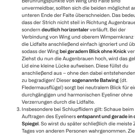
Berührungspunkte von Wing und Falte sind
unvermeidbar, sollten sich die beiden möglichst 
unteren Ende der Falte überschneiden. Das bedeu
dass der Strich nicht steil in Richtung Augenbraue
sondern
deutlich horizontaler
verläuft. Bei der
Verbindung von Wing und oberem Wimpernkranz 
die Lidfalte anschließend einfach ignoriert und üb
sodass der Wing
bei geradem Blick ohne Knick
ver
Ziehst du nun die Augenbrauen hoch, wird das g
Lid eine kleine Lücke aufweisen. Diese füllst du
anschließend aus – ohne den dabei entstehenden
zu begradigen! Dieser
sogenannte Batwing
(dt.
Fledermausflügel) sorgt bei neutralem Blick für e
durchgängigen und harmonischen Eyeliner ohne
Verzerrungen durch die Lidfalte.
Insbesondere bei Schlupflidern gilt: Schaue beim
Auftragen des Eyeliners
entspannt und gerade in 
Spiegel
. So wirst du später schließlich die meiste 
Tages von anderen Personen wahrgenommen. Zie