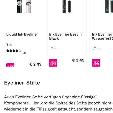
essence
Catrice
Catrice
Liquid Ink Eyeliner
Ink Eyeliner Best in
Ink Eyeliner
Black
Wasserfest 
Black
3 ml
1.7 ml
1.7 ml
(
4
)
€ 3,49
€ 2,49
1
1
Quantity: 1
Quantity: 
Eyeliner-Stifte
1
Quantity: 1
Auch Eyeliner-Stifte verfügen über eine flüssige
Komponente. Hier wird die Spitze des Stifts jedoch nicht
wiederholt in die Flüssigkeit getaucht, sondern saugt sich