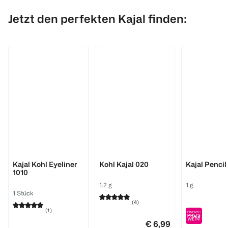
Jetzt den perfekten Kajal finden:
MANHATTAN
MAX FACTOR
essence
Kajal Kohl Eyeliner
Kohl Kajal 020
Kajal Pencil
1010
1.2 g
1 g
1 Stück
(
4
)
(
1
)
€ 6,99