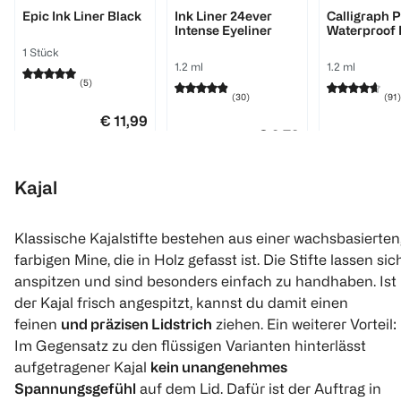
Epic Ink Liner Black
Ink Liner 24ever
Calligraph 
Intense Eyeliner
Waterproof 
24h Eyeline
1 Stück
1.2 ml
1.2 ml
(
5
)
(
30
)
(
91
)
€ 11,99
€ 2,79
Kajal
1
Quantity: 1
1
1
Quantity: 1
Quantity: 
Klassische Kajalstifte bestehen aus einer wachsbasierten
farbigen Mine, die in Holz gefasst ist. Die Stifte lassen sic
anspitzen und sind besonders einfach zu handhaben. Ist
der Kajal frisch angespitzt, kannst du damit einen
feinen
und präzisen Lidstrich
ziehen. Ein weiterer Vorteil:
Im Gegensatz zu den flüssigen Varianten hinterlässt
aufgetragener Kajal
kein unangenehmes
L'ORÉAL PARIS
LOOK BY BIPA
MAYBELLINE
Spannungsgefühl
auf dem Lid. Dafür ist der Auftrag in
Perfect Slim
Mega Stay Liquid
Hyper Precis